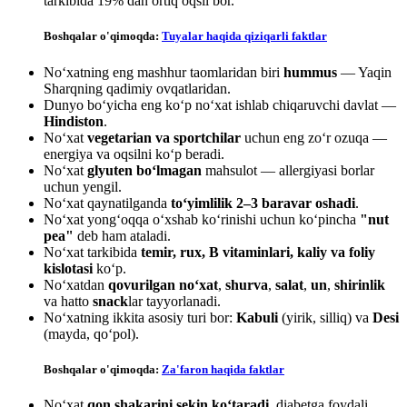
tarkibida 19% dan ortiq oqsil bor.
Boshqalar o'qimoqda:
Tuyalar haqida qiziqarli faktlar
No‘xatning eng mashhur taomlaridan biri
hummus
— Yaqin
Sharqning qadimiy ovqatlaridan.
Dunyo bo‘yicha eng ko‘p no‘xat ishlab chiqaruvchi davlat —
Hindiston
.
No‘xat
vegetarian va sportchilar
uchun eng zo‘r ozuqa —
energiya va oqsilni ko‘p beradi.
No‘xat
glyuten bo‘lmagan
mahsulot — allergiyasi borlar
uchun yengil.
No‘xat qaynatilganda
to‘yimlilik 2–3 baravar oshadi
.
No‘xat yong‘oqqa o‘xshab ko‘rinishi uchun ko‘pincha
"nut
pea"
deb ham ataladi.
No‘xat tarkibida
temir, rux, B vitaminlari, kaliy va foliy
kislotasi
ko‘p.
No‘xatdan
qovurilgan no‘xat
,
shurva
,
salat
,
un
,
shirinlik
va hatto
snack
lar tayyorlanadi.
No‘xatning ikkita asosiy turi bor:
Kabuli
(yirik, silliq) va
Desi
(mayda, qo‘pol).
Boshqalar o'qimoqda:
Za'faron haqida faktlar
No‘xat
qon shakarini sekin ko‘taradi
, diabetga foydali.