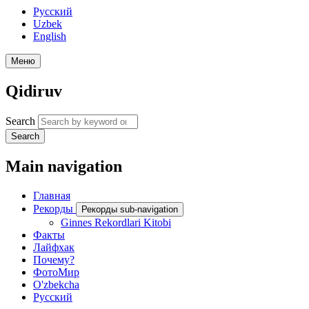
Русский
Uzbek
English
Меню
Qidiruv
Search
Search
Main navigation
Главная
Рекорды
Рекорды sub-navigation
Ginnes Rekordlari Kitobi
Факты
Лайфхак
Почему?
ФотоМир
O'zbekcha
Русский