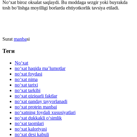
No‘xat biroz oksalat saqlaydi. Bu moddaga sezgir yoki buyrakda
tosh bo‘lishga moyilligi borlarda ehtiyotkorlik tavsiya etiladi.
Surat
manba
si
Теги
No‘xat
no‘xat haqida ma’lumotlar
no‘xat foydasi
no‘xat nima
no‘xat tarixi
no‘xat tarkibi
no‘xat qiziqarli faktlar
no‘xat qanday tayyorlanadi
no‘xat protein manbai
no‘xatning foydali xususiyatlari
no‘xat dukkakli o‘simlik
no‘xat taomlari
no‘xat kaloriyasi
no‘xat desi kabuli