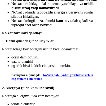
No‘xat tarkibidagi tolalar hazmni yaxshilaydi va
ochlik
hissini uzoq vaqt kamaytiradi
.
No‘xat qadimda
tabobatda energiya beruvchi vosita
sifatida ishlatilgan.
No‘xat ekologik toza, chunki
kam suv talab qiladi
va
tuproqni azot bilan boyitadi.
No'xat zararlari qanday:
1.
Hazm qilishdagi noqulayliklar
No‘xat tolaga boy bo‘lgani uchun ba’zi odamlarda:
qorin dam bo‘lishi
gaz to‘planishi
og‘irlik hissi keltirib chiqarishi mumkin.
Boshqalar o'qimoqda:
Ko‘rish qobiliyatini yaxshilash uchun
eng muhim 6 mahsulot
2. Allergiya (juda kam uchraydi)
No‘xatga allergiya juda kam uchraydi:
terida qichishish