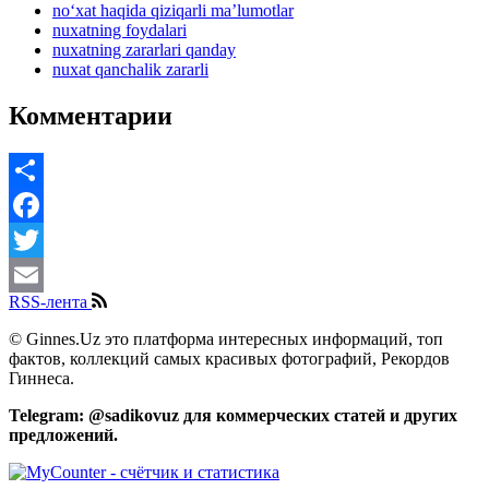
no‘xat haqida qiziqarli ma’lumotlar
nuxatning foydalari
nuxatning zararlari qanday
nuxat qanchalik zararli
Комментарии
Share
Facebook
Twitter
RSS-лента
Email
© Ginnes.Uz это платформа интересных информаций, топ
фактов, коллекций самых красивых фотографий, Рекордов
Гиннеса.
Telegram: @sadikovuz для коммерческих статей и других
предложений.