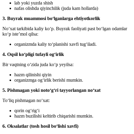
lab yoki yuzda shish
nafas olishda qiyinchilik (juda kam hollarda)
3. Buyrak muammosi bo‘lganlarga ehtiyotkorlik
No‘xat tarkibida kaliy ko‘p. Buyrak faoliyati past bo‘lgan odamlar
ko‘p iste’mol qilsa:
organizmda kaliy to‘planishi xavfi tug‘iladi.
4. Oqsil ko‘pligi tufayli og‘irlik
Bir vaqtning o‘zida juda ko‘p yeyilsa:
hazm qilinishi qiyin
organizmga og‘irlik berishi mumkin.
5. Pishmagan yoki noto‘g‘ri tayyorlangan no‘xat
To‘liq pishmagan no‘xat:
qorin og‘rig‘i
hazm buzilishi keltirib chiqarishi mumkin.
6. Oksalatlar (tosh hosil bo‘lishi xavfi)