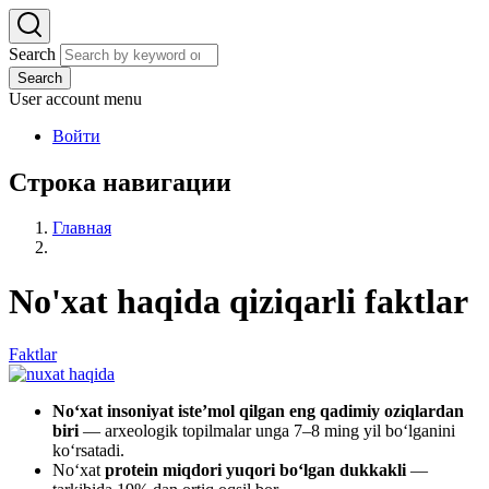
Search
Search
User account menu
Войти
Строка навигации
Главная
No'xat haqida qiziqarli faktlar
Faktlar
No‘xat insoniyat iste’mol qilgan eng qadimiy oziqlardan
biri
— arxeologik topilmalar unga 7–8 ming yil bo‘lganini
ko‘rsatadi.
No‘xat
protein miqdori yuqori bo‘lgan dukkakli
—