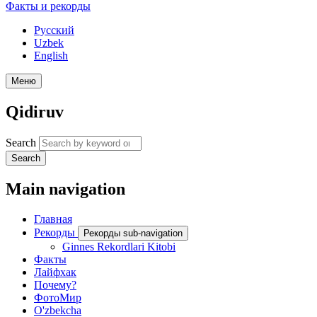
Факты и рекорды
Русский
Uzbek
English
Меню
Qidiruv
Search
Search
Main navigation
Главная
Рекорды
Рекорды sub-navigation
Ginnes Rekordlari Kitobi
Факты
Лайфхак
Почему?
ФотоМир
O'zbekcha