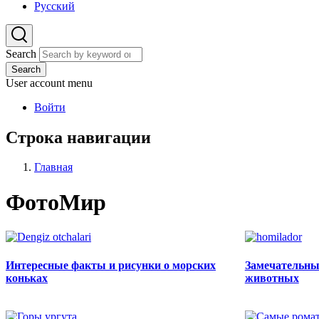
Русский
Search
Search
User account menu
Войти
Строка навигации
Главная
ФотоМир
Интересные факты и рисунки о морских
Замечательны
коньках
животных