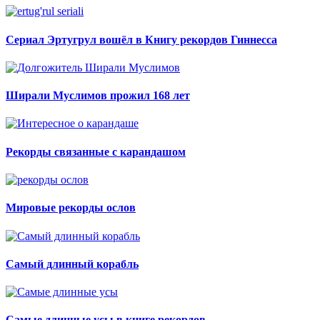
Сериал Эртугрул вошёл в Книгу рекордов Гиннесса
Ширали Муслимов прожил 168 лет
Рекорды связанные с карандашом
Мировые рекорды ослов
Самый длинный корабль
Самые длинные усы в книге рекордов