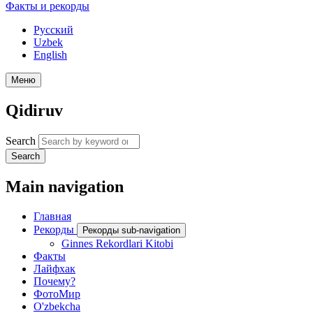
Факты и рекорды
Русский
Uzbek
English
Меню
Qidiruv
Search
Search
Main navigation
Главная
Рекорды
Рекорды sub-navigation
Ginnes Rekordlari Kitobi
Факты
Лайфхак
Почему?
ФотоМир
O'zbekcha