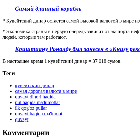
Самый длинный корабль
* Кувейтский динар остается самой высокой валютой в мире из
* Экономика страны в первую очередь зависит от экспорта неф
людей, которые там работают.
Криштиану Роналду был занесен в «Книгу рек
В настоящее время 1 кувейтский динар = 37 018 сумов.
Теги
кувейтский динар
самая дорогая валюта в мире
quvayt dinori haqida
pul haqida ma'lumotlar
ilk qog'oz pullar
quvayt haqida ma'lumot
quvayt
Комментарии