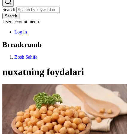
Search
Search
User account menu
Log in
Breadcrumb
Bosh Sahifa
nuxatning foydalari