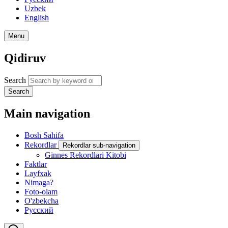
Uzbek
English
Menu
Qidiruv
Search
Search
Main navigation
Bosh Sahifa
Rekordlar
Rekordlar sub-navigation
Ginnes Rekordlari Kitobi
Faktlar
Layfxak
Nimaga?
Foto-olam
O'zbekcha
Русский