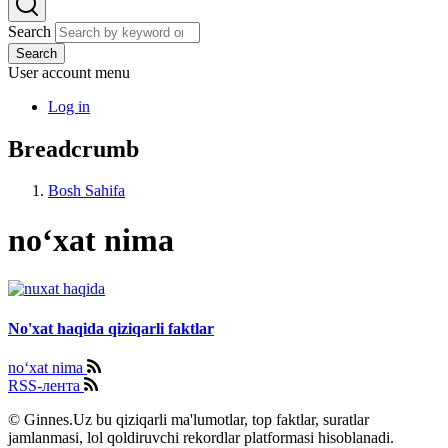
Search
Search
User account menu
Log in
Breadcrumb
Bosh Sahifa
no‘xat nima
No'xat haqida qiziqarli faktlar
no‘xat nima
RSS-лента
© Ginnes.Uz bu qiziqarli ma'lumotlar, top faktlar, suratlar
jamlanmasi, lol qoldiruvchi rekordlar platformasi hisoblanadi.