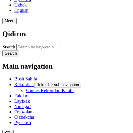
Uzbek
English
Menu
Qidiruv
Search
Search
Main navigation
Bosh Sahifa
Rekordlar
Rekordlar sub-navigation
Ginnes Rekordlari Kitobi
Faktlar
Layfxak
Nimaga?
Foto-olam
O'zbekcha
Русский