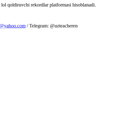
 lol qoldiruvchi rekordlar platformasi hisoblanadi.
m@yahoo.com
/ Telegram: @uzteacheren