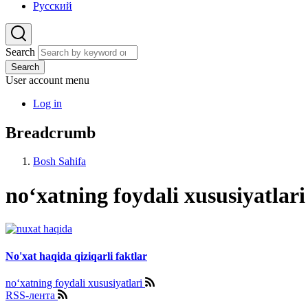
Русский
Search
Search
User account menu
Log in
Breadcrumb
Bosh Sahifa
no‘xatning foydali xususiyatlari
No'xat haqida qiziqarli faktlar
no‘xatning foydali xususiyatlari
RSS-лента