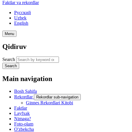
Faktlar va rekordlar
Русский
Uzbek
English
Menu
Qidiruv
Search
Search
Main navigation
Bosh Sahifa
Rekordlar
Rekordlar sub-navigation
Ginnes Rekordlari Kitobi
Faktlar
Layfxak
Nimaga?
Foto-olam
O'zbekcha