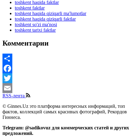
toshkent haqida faktlar
toshkent faktlar
toshkent haqida qiziqarli ma'lumotlar
toshkent haqida qiziqarli faktlar
toshkent so'zi ma'nosi
toshkent tarixi faktlar
Комментарии
Share
Facebook
Twitter
RSS-лента
Email
© Ginnes.Uz это платформа интересных информаций, топ
фактов, коллекций самых красивых фотографий, Рекордов
Гиннеса.
Telegram: @sadikovuz для коммерческих статей и других
предложений.