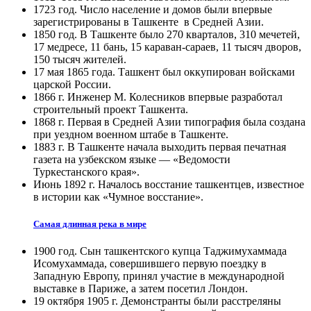
1723 год. Число население и домов были впервые
зарегистрированы в Ташкенте в Средней Азии.
1850 год. В Ташкенте было 270 кварталов, 310 мечетей,
17 медресе, 11 бань, 15 караван-сараев, 11 тысяч дворов,
150 тысяч жителей.
17 мая 1865 года. Ташкент был оккупирован войсками
царской России.
1866 г. Инженер М. Колесников впервые разработал
строительный проект Ташкента.
1868 г. Первая в Средней Азии типография была создана
при уездном военном штабе в Ташкенте.
1883 г. В Ташкенте начала выходить первая печатная
газета на узбекском языке — «Ведомости
Туркестанского края».
Июнь 1892 г. Началось восстание ташкентцев, известное
в истории как «Чумное восстание».
Самая длинная река в мире
1900 год. Сын ташкентского купца Таджимухаммада
Исомухаммада, совершившего первую поездку в
Западную Европу, принял участие в международной
выставке в Париже, а затем посетил Лондон.
19 октября 1905 г. Демонстранты были расстреляны