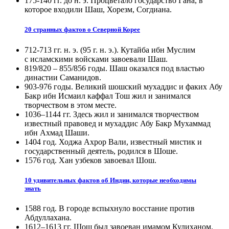
175-140 гг. до н. э. Процветало государство Гана, в
которое входили Шаш, Хорезм, Согдиана.
20 странных фактов о Северной Корее
712-713 гг. н. э. (95 г. н. э.). Кутайба ибн Муслим
с исламскими войсками завоевали Шаш.
819/820 – 855/856 годы. Шаш оказался под властью
династии Саманидов.
903-976 годы. Великий шошский мухаддис и факих Абу
Бакр ибн Исмаил каффал Тош жил и занимался
творчеством в этом месте.
1036–1144 гг. Здесь жил и занимался творчеством
известный правовед и мухаддис Абу Бакр Мухаммад
ибн Ахмад Шаши.
1404 год. Ходжа Ахрор Вали, известный мистик и
государственный деятель, родился в Шоше.
1576 год. Хан узбеков завоевал Шош.
10 удивительных фактов об Индии, которые необходимы
знать
1588 год. В городе вспыхнуло восстание против
Абдуллахана.
1612–1613 гг. Шош был завоеван имамом Кулиханом.