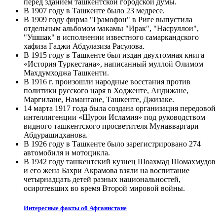
перед зданием ташкентской городской думы.
В 1907 году в Ташкенте было 23 медресе.
В 1909 году фирма "Грамофон" в Риге выпустила
отдельным альбомом макамы "Ирак", "Насруллои",
"Ушшак" в исполнении известного самаркандского
хафиза Гаджи Абдулазиза Расулова.
В 1915 году в Ташкенте был издан двухтомная книга
«История Туркестана», написанный муллой Олимом
Махдумходжа Ташкенти.
В 1916 г. произошли народные восстания против
политики русского царя в Ходженте, Андижане,
Маргилане, Намангане, Ташкенте, Джизаке.
14 марта 1917 года была создана организация передовой
интеллигенции «Шурои Исламия» под руководством
видного ташкентского просветителя Мунавваргари
Абдурашидханова.
В 1926 году в Ташкенте было зарегистрировано 274
автомобиля и мотоцикла.
В 1942 году ташкентский кузнец Шоахмад Шомахмудов
и его жена Бахри Акрамова взяли на воспитание
четырнадцать детей разных национальностей,
осиротевших во время Второй мировой войны.
Интересные факты об Афганистане