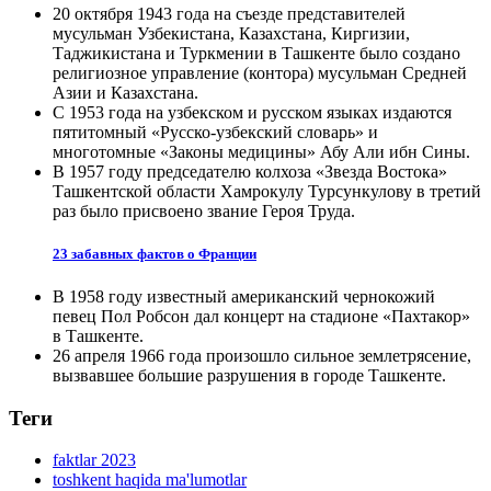
20 октября 1943 года на съезде представителей
мусульман Узбекистана, Казахстана, Киргизии,
Таджикистана и Туркмении в Ташкенте было создано
религиозное управление (контора) мусульман Средней
Азии и Казахстана.
С 1953 года на узбекском и русском языках издаются
пятитомный «Русско-узбекский словарь» и
многотомные «Законы медицины» Абу Али ибн Сины.
В 1957 году председателю колхоза «Звезда Востока»
Ташкентской области Хамрокулу Турсункулову в третий
раз было присвоено звание Героя Труда.
23 забавных фактов о Франции
В 1958 году известный американский чернокожий
певец Пол Робсон дал концерт на стадионе «Пахтакор»
в Ташкенте.
26 апреля 1966 года произошло сильное землетрясение,
вызвавшее большие разрушения в городе Ташкенте.
Теги
faktlar 2023
toshkent haqida ma'lumotlar