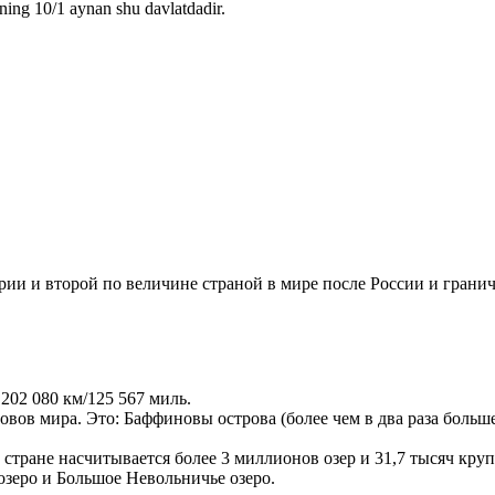
ning 10/1 aynan shu davlatdadir.
рии и второй по величине страной в мире после России и гран
02 080 км/125 567 миль.
овов мира. Это: Баффиновы острова (более чем в два раза больш
стране насчитывается более 3 миллионов озер и 31,7 тысяч кру
озеро и Большое Невольничье озеро.