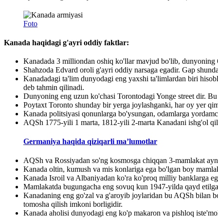
Foto
Kanada haqidagi g'ayri oddiy faktlar:
Kanadada 3 milliondan oshiq ko'llar mavjud bo'lib, dunyoning
Shahzoda Edvard oroli g'ayri oddiy narsaga egadir. Gap shunda
Kanadadagi ta'lim dunyodagi eng yaxshi ta'limlardan biri hisob
deb tahmin qilinadi.
Dunyoning eng uzun ko'chasi Torontodagi Yonge street dir. Bu
Poytaxt Toronto shunday bir yerga joylashganki, har oy yer q
Kanada politsiyasi qonunlarga bo'ysungan, odamlarga yordamchi
AQSh 1775-yili 1 marta, 1812-yili 2-marta Kanadani ishg'ol qil
Germaniya haqida qiziqarli ma’lumotlar
AQSh va Rossiyadan so'ng kosmosga chiqqan 3-mamlakat ayn
Kanada oltin, kumush va mis konlariga ega bo'lgan boy mamlak
Kanada Isroil va Albaniyadan ko'ra ko'proq milliy banklarga eg
Mamlakatda bugungacha eng sovuq kun 1947-yilda qayd etilgan.
Kanadaning eng go'zal va g'aroyib joylaridan bu AQSh bilan bo
tomosha qilish imkoni borligidir.
Kanada aholisi dunyodagi eng ko'p makaron va pishloq iste'mol 