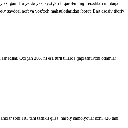
da joylashgan. Bu yerda yashayotgan fuqarolarning maoshlari mintaqa
iy savdosi neft va yog'och mahsulotlaridan iborat. Eng asosiy tijoriy
lashadilar. Qolgan 20% ni esa turli tillarda gaplashuvchi odamlar
anklar soni 181 tani tashkil qilsa, harbiy samolyotlar soni 426 tani