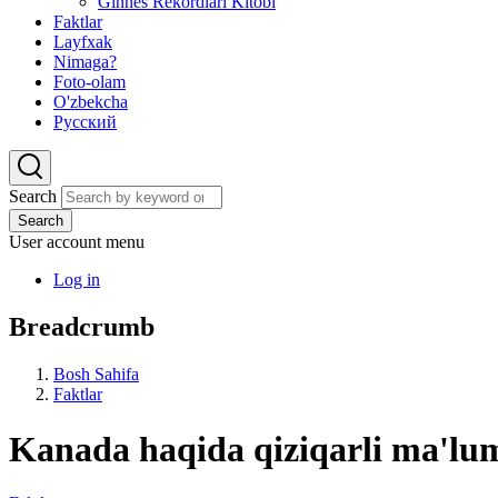
Ginnes Rekordlari Kitobi
Faktlar
Layfxak
Nimaga?
Foto-olam
O'zbekcha
Русский
Search
Search
User account menu
Log in
Breadcrumb
Bosh Sahifa
Faktlar
Kanada haqida qiziqarli ma'lu