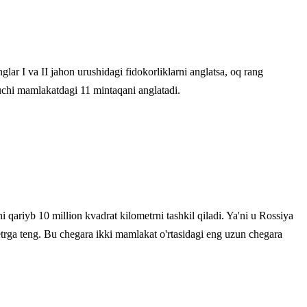
lar I va II jahon urushidagi fidokorliklarni anglatsa, oq rang
1 uchi mamlakatdagi 11 mintaqani anglatadi.
ariyb 10 million kvadrat kilometrni tashkil qiladi. Ya'ni u Rossiya
rga teng. Bu chegara ikki mamlakat o'rtasidagi eng uzun chegara