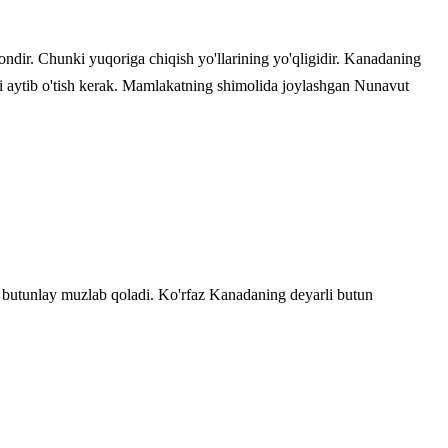
ir. Chunki yuqoriga chiqish yo'llarining yo'qligidir. Kanadaning
i aytib o'tish kerak. Mamlakatning shimolida joylashgan Nunavut
a butunlay muzlab qoladi. Ko'rfaz Kanadaning deyarli butun