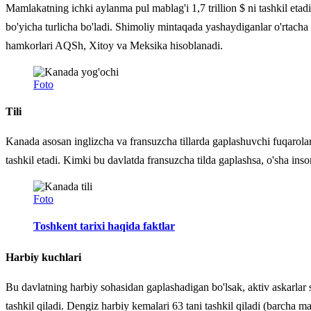
Mamlakatning ichki aylanma pul mablag'i 1,7 trillion $ ni tashkil etad
bo'yicha turlicha bo'ladi. Shimoliy mintaqada yashaydiganlar o'rtacha
hamkorlari AQSh, Xitoy va Meksika hisoblanadi.
Foto
Tili
Kanada asosan inglizcha va fransuzcha tillarda gaplashuvchi fuqarolar
tashkil etadi. Kimki bu davlatda fransuzcha tilda gaplashsa, o'sha ins
Foto
Toshkent tarixi haqida faktlar
Harbiy kuchlari
Bu davlatning harbiy sohasidan gaplashadigan bo'lsak, aktiv askarlar so
tashkil qiladi. Dengiz harbiy kemalari 63 tani tashkil qiladi (barcha ma