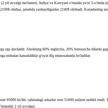
i (2 yil avvalgi ma'lumot). Italiya va Koreyani o'rtasida ya'ni 3-o'rin
 2100$ olishsa, janubda yashaydiganlar 2240$ olishadi. Kanadaning asos
ga ega davlatdir. Aholining 60% inglizcha, 20% fransuzcha tillarda gap
onga nisbatan kanadaliklar g'oyat iliq munosabatda bo'ladilar.
ni 95000 bo'lib, zahiradagi askarlar soni 51000 nafarni tashkil etadi. T
'lumotlar 2 yil avvalgi).