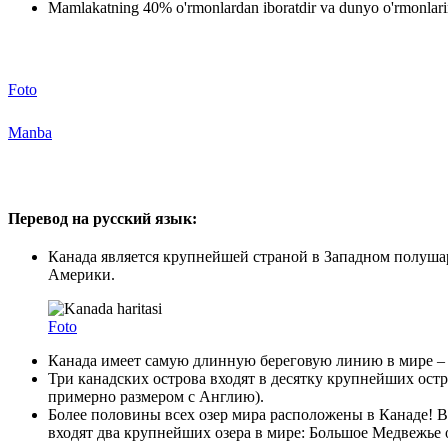
Mamlakatning 40% o'rmonlardan iboratdir va dunyo o'rmonlari
Foto
Manba
Перевод на русский язык:
Канада является крупнейшей страной в Западном полуша
Америки.
Foto
Канада имеет самую длинную береговую линию в мире – 2
Три канадских острова входят в десятку крупнейших остр
примерно размером с Англию).
Более половины всех озер мира расположены в Канаде! В 
входят два крупнейших озера в мире: Большое Медвежье 