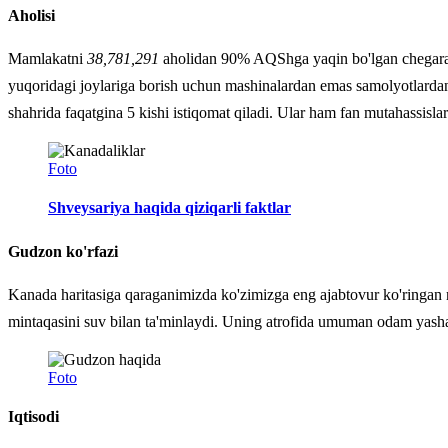
Aholisi
Mamlakatni
38,781,291
aholidan 90% AQShga yaqin bo'lgan chegara h
yuqoridagi joylariga borish uchun mashinalardan emas samolyotlardan
shahrida faqatgina 5 kishi istiqomat qiladi. Ular ham fan mutahassisla
Foto
Shveysariya haqida qiziqarli faktlar
Gudzon ko'rfazi
Kanada haritasiga qaraganimizda ko'zimizga eng ajabtovur ko'ringan 
mintaqasini suv bilan ta'minlaydi. Uning atrofida umuman odam yas
Foto
Iqtisodi