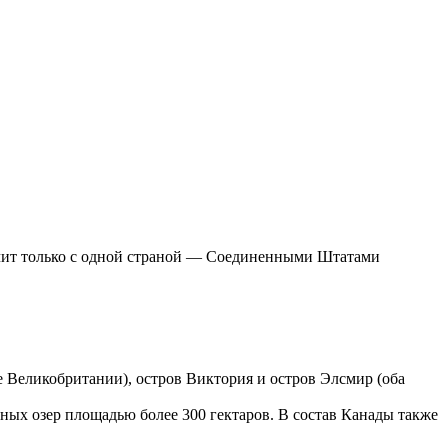
ичит только с одной страной — Соединенными Штатами
е Великобритании), остров Виктория и остров Элсмир (оба
пных озер площадью более 300 гектаров. В состав Канады также