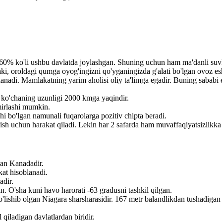
 60% ko'li ushbu davlatda joylashgan. Shuning uchun ham ma'danli suv
ki, oroldagi qumga oyog'ingizni qo'yganingizda g'alati bo'lgan ovoz es
lanadi. Mamlakatning yarim aholisi oliy ta'limga egadir. Buning sababi 
 ko'chaning uzunligi 2000 kmga yaqindir.
imirlashi mumkin.
 bo'lgan namunali fuqarolarga pozitiv chipta beradi.
ish uchun harakat qiladi. Lekin har 2 safarda ham muvaffaqiyatsizlikka
an Kanadadir.
at hisoblanadi.
adir.
 O'sha kuni havo harorati -63 gradusni tashkil qilgan.
'lishib olgan Niagara sharsharasidir. 167 metr balandlikdan tushadigan
qiladigan davlatlardan biridir.