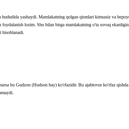
ududida yashaydi. Mamlakatning qolgan qismlari kimsasiz va bepoyond
 foydalanish lozim. Shu bilan birga mamlakatning o'ta sovuq ekanligin
ri hisoblanadi.
narsa bu Gudzon (Hudson bay) ko'rfazidir. Bu ajabtovur ko'rfaz qishd
hamaydi.