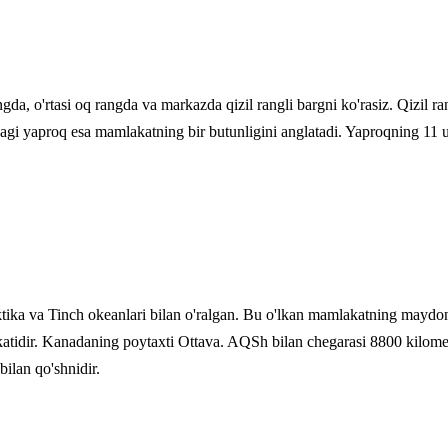
a, o'rtasi oq rangda va markazda qizil rangli bargni ko'rasiz. Qizil rang
'rtadagi yaproq esa mamlakatning bir butunligini anglatadi. Yaproqning 1
ika va Tinch okeanlari bilan o'ralgan. Bu o'lkan mamlakatning maydoni q
tidir. Kanadaning poytaxti Ottava. AQSh bilan chegarasi 8800 kilomet
bilan qo'shnidir.