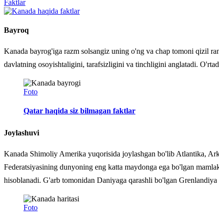
Faktlar
Bayroq
Kanada bayrog'iga razm solsangiz uning o'ng va chap tomoni qizil rangd
davlatning osoyishtaligini, tarafsizligini va tinchligini anglatadi. O
Foto
Qatar haqida siz bilmagan faktlar
Joylashuvi
Kanada Shimoliy Amerika yuqorisida joylashgan bo'lib Atlantika, Arkt
Federatsiyasining dunyoning eng katta maydonga ega bo'lgan mamlaka
hisoblanadi. G'arb tomonidan Daniyaga qarashli bo'lgan Grenlandiya 
Foto