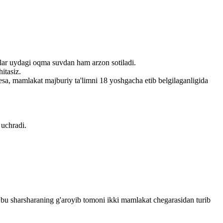
lar uydagi oqma suvdan ham arzon sotiladi.
hitasiz.
esa, mamlakat majburiy ta'limni 18 yoshgacha etib belgilaganligida
 uchradi.
 bu sharsharaning g'aroyib tomoni ikki mamlakat chegarasidan turib