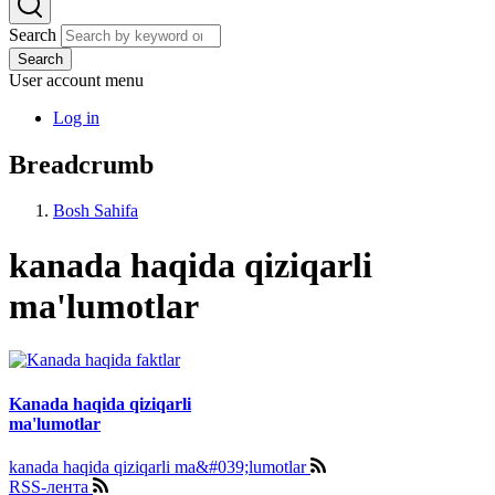
Search
Search
User account menu
Log in
Breadcrumb
Bosh Sahifa
kanada haqida qiziqarli
ma'lumotlar
Kanada haqida qiziqarli
ma'lumotlar
kanada haqida qiziqarli ma&#039;lumotlar
RSS-лента