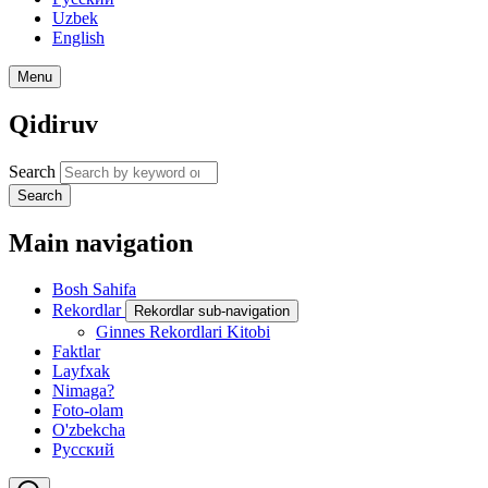
Uzbek
English
Menu
Qidiruv
Search
Search
Main navigation
Bosh Sahifa
Rekordlar
Rekordlar sub-navigation
Ginnes Rekordlari Kitobi
Faktlar
Layfxak
Nimaga?
Foto-olam
O'zbekcha
Русский