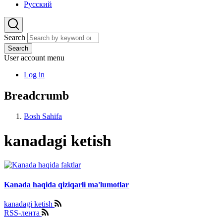
Русский
Search
Search
User account menu
Log in
Breadcrumb
Bosh Sahifa
kanadagi ketish
Kanada haqida qiziqarli ma'lumotlar
kanadagi ketish
RSS-лента