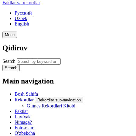
Faktlar va rekordlar
Русский
Uzbek
English
Menu
Qidiruv
Search
Search
Main navigation
Bosh Sahifa
Rekordlar
Rekordlar sub-navigation
Ginnes Rekordlari Kitobi
Faktlar
Layfxak
Nimaga?
Foto-olam
O'zbekcha