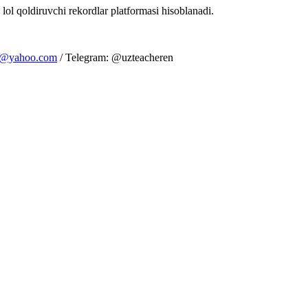
 lol qoldiruvchi rekordlar platformasi hisoblanadi.
m@yahoo.com
/ Telegram: @uzteacheren