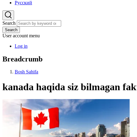
Русский
Search
Search
User account menu
Log in
Breadcrumb
Bosh Sahifa
kanada haqida siz bilmagan fak