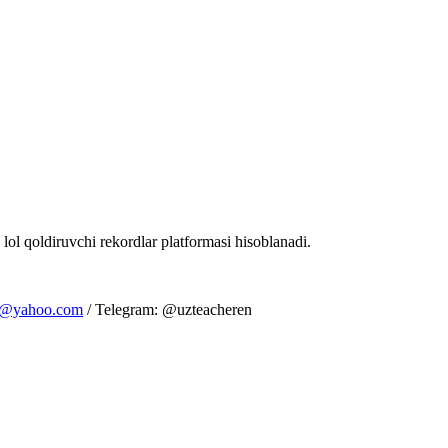
 lol qoldiruvchi rekordlar platformasi hisoblanadi.
m@yahoo.com
/ Telegram: @uzteacheren