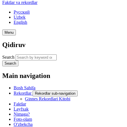
Faktlar va rekordlar
Русский
Uzbek
English
Menu
Qidiruv
Search
Search
Main navigation
Bosh Sahifa
Rekordlar
Rekordlar sub-navigation
Ginnes Rekordlari Kitobi
Faktlar
Layfxak
Nimaga?
Foto-olam
O'zbekcha