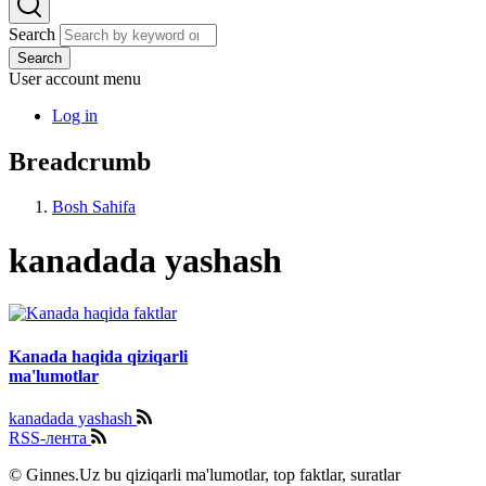
Search
Search
User account menu
Log in
Breadcrumb
Bosh Sahifa
kanadada yashash
Kanada haqida qiziqarli
ma'lumotlar
kanadada yashash
RSS-лента
© Ginnes.Uz bu qiziqarli ma'lumotlar, top faktlar, suratlar