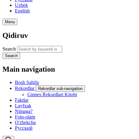
Uzbek
English
Menu
Qidiruv
Search
Search
Main navigation
Bosh Sahifa
Rekordlar
Rekordlar sub-navigation
Ginnes Rekordlari Kitobi
Faktlar
Layfxak
Nimaga?
Foto-olam
O'zbekcha
Русский