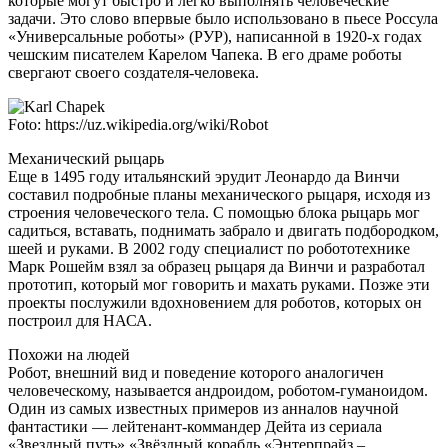
которые могут быстро и легко выполнять человеческие
задачи. Это слово впервые было использовано в пьесе Россула
«Универсальные роботы» (РУР), написанной в 1920-х годах
чешским писателем Карелом Чапека. В его драме роботы
свергают своего создателя-человека.
Foto: https://uz.wikipedia.org/wiki/Robot
Механический рыцарь
Еще в 1495 году итальянский эрудит Леонардо да Винчи
составил подробные планы механического рыцаря, исходя из
строения человеческого тела. С помощью блока рыцарь мог
садиться, вставать, поднимать забрало и двигать подбородком,
шеей и руками. В 2002 году специалист по робототехнике
Марк Рошейм взял за образец рыцаря да Винчи и разработал
прототип, который мог говорить и махать руками. Позже эти
проекты послужили вдохновением для роботов, которых он
построил для НАСА.
Похожи на людей
Робот, внешний вид и поведение которого аналогичен
человеческому, называется андроидом, роботом-гуманоидом.
Один из самых известных примеров из анналов научной
фантастики — лейтенант-коммандер Дейта из сериала
«Звездный путь» «Звёздный корабль «Энтерпрайз –