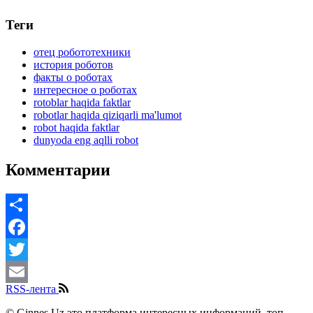
Теги
отец робототехники
история роботов
факты о роботах
интересное о роботах
rotoblar haqida faktlar
robotlar haqida qiziqarli ma'lumot
robot haqida faktlar
dunyoda eng aqlli robot
Комментарии
Share
Facebook
Twitter
RSS-лента
Email
© Ginnes.Uz это платформа интересных информаций, топ