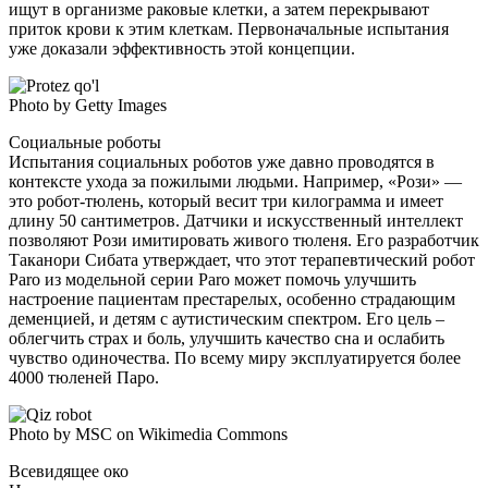
ищут в организме раковые клетки, а затем перекрывают
приток крови к этим клеткам. Первоначальные испытания
уже доказали эффективность этой концепции.
Photo by Getty Images
Социальные роботы
Испытания социальных роботов уже давно проводятся в
контексте ухода за пожилыми людьми. Например, «Рози» —
это робот-тюлень, который весит три килограмма и имеет
длину 50 сантиметров. Датчики и искусственный интеллект
позволяют Рози имитировать живого тюленя. Его разработчик
Таканори Сибата утверждает, что этот терапевтический робот
Paro из модельной серии Paro может помочь улучшить
настроение пациентам престарелых, особенно страдающим
деменцией, и детям с аутистическим спектром. Его цель –
облегчить страх и боль, улучшить качество сна и ослабить
чувство одиночества. По всему миру эксплуатируется более
4000 тюленей Паро.
Photo by MSC on Wikimedia Commons
Всевидящее око