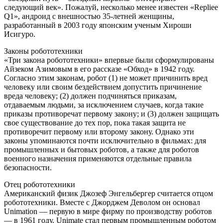
следующий век». Пожалуй, несколько менее известен «Repliee
Q1», андроид с внешностью 35-летней женщины,
разработанный в 2003 году японским ученым Хироши
Исигуро.
Законы робототехники
«Три закона робототехники» впервые были сформулированы
Айзеком Азимовым в его рассказе «Обход» в 1942 году.
Согласно этим законам, робот (1) не может причинить вред
человеку или своим бездействием допустить причинение
вреда человеку; (2) должен подчиняться приказам,
отдаваемым людьми, за исключением случаев, когда такие
приказы противоречат первому закону; и (3) должен защищать
свое существование до тех пор, пока такая защита не
противоречит первому или второму закону. Однако эти
законы упоминаются почти исключительно в фильмах: для
промышленных и бытовых роботов, а также для роботов
военного назначения применяются отдельные правила
безопасности.
Отец робототехники
Американский физик Джозеф Энгельбергер считается отцом
робототехники. Вместе с Джорджем Деволом он основал
Unimation — первую в мире фирму по производству роботов
— в 1961 году. Unimate стал первым промышленным роботом