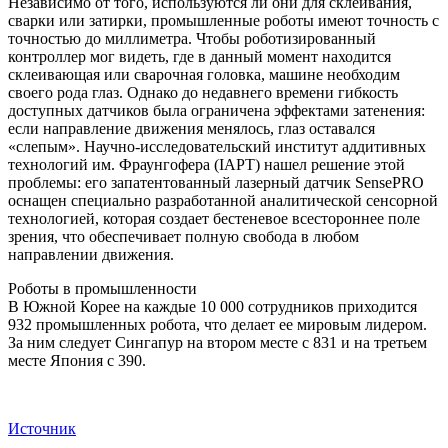
Независимо от того, используются ли они для склеивания,
сварки или затирки, промышленные роботы имеют точность с
точностью до миллиметра. Чтобы роботизированный
контроллер мог видеть, где в данный момент находится
склеивающая или сварочная головка, машине необходим
своего рода глаз. Однако до недавнего времени гибкость
доступных датчиков была ограничена эффектами затенения:
если направление движения менялось, глаз оставался
«слепым». Научно-исследовательский институт аддитивных
технологий им. Фраунгофера (IAPT) нашел решение этой
проблемы: его запатентованный лазерный датчик SensePRO
оснащен специально разработанной аналитической сенсорной
технологией, которая создает бестеневое всестороннее поле
зрения, что обеспечивает полную свобода в любом
направлении движения.
Роботы в промышленности
В Южной Корее на каждые 10 000 сотрудников приходится
932 промышленных робота, что делает ее мировым лидером.
За ним следует Сингапур на втором месте с 831 и на третьем
месте Япония с 390.
Источник