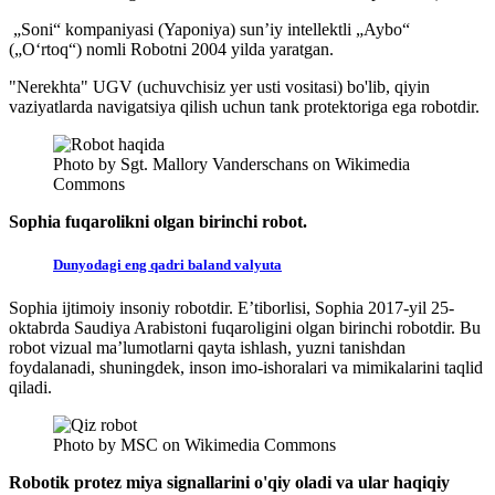
„Soni“ kompaniyasi (Yaponiya) sunʼiy intellektli „Aybo“
(„Oʻrtoq“) nomli Robotni 2004 yilda yaratgan.
"Nerekhta" UGV (uchuvchisiz yer usti vositasi) bo'lib, qiyin
vaziyatlarda navigatsiya qilish uchun tank protektoriga ega robotdir.
Photo by Sgt. Mallory Vanderschans on Wikimedia
Commons
Sophia fuqarolikni olgan birinchi robot.
Dunyodagi eng qadri baland valyuta
Sophia ijtimoiy insoniy robotdir. E’tiborlisi, Sophia 2017-yil 25-
oktabrda Saudiya Arabistoni fuqaroligini olgan birinchi robotdir. Bu
robot vizual ma’lumotlarni qayta ishlash, yuzni tanishdan
foydalanadi, shuningdek, inson imo-ishoralari va mimikalarini taqlid
qiladi.
Photo by MSC on Wikimedia Commons
Robotik protez miya signallarini o'qiy oladi va ular haqiqiy