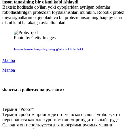
inson tanasining bir qismi kabi ishlaydi.
Baxtsiz hodisada qo'llari yoki oyoqlaridan ayrilgan odamlar
robotlashtirilgan protezdan foydalanishlari mumkin. Robotik protez
miya signallarini o'qiy oladi va bu protezni insonning haqiqiy tana
qismi kabi harakatga aylantira oladi.
Photo by Getty Images
Inson tanasi haqidagi eng g'alati 16 ta fakt
Manba
Manba
Факты о роботах на русском:
Термин "Робот"
Термин «робот» происходит от чешского слова «robot», что
переводится как «дежурство» или «принудительный труд».
Сегодня он используется для программируемых машин,