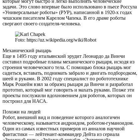
которые могут быстро и легко выполнять человеческие
задачи. Это слово впервые было использовано в пьесе Россула
«Универсальные роботы» (РУР), написанной в 1920-х годах
чешским писателем Карелом Чапека. В его драме роботы
свергают своего создателя-человека.
Foto: https://uz.wikipedia.org/wiki/Robot
Механический рыцарь
Еще в 1495 году итальянский эрудит Леонардо да Винчи
составил подробные планы механического рыцаря, исходя из
строения человеческого тела. С помощью блока рыцарь мог
садиться, вставать, поднимать забрало и двигать подбородком,
шеей и руками. В 2002 году специалист по робототехнике
Марк Рошейм взял за образец рыцаря да Винчи и разработал
прототип, который мог говорить и махать руками. Позже эти
проекты послужили вдохновением для роботов, которых он
построил для НАСА.
Похожи на людей
Робот, внешний вид и поведение которого аналогичен
человеческому, называется андроидом, роботом-гуманоидом.
Один из самых известных примеров из анналов научной
фантастики — лейтенант-коммандер Дейта из сериала
«Звездный путь» «Звёздный корабль «Энтерпрайз –