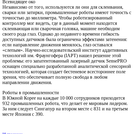
Всевидящее око
Независимо от того, используются ли они для склеивания,
сварки или затирки, промышленные роботы имеют точность с
точностью до миллиметра. Чтобы роботизированный
контроллер мог видеть, где в данный момент находится
склеивающая или сварочная головка, машине необходим
своего рода глаз. Однако до недавнего времени гибкость
доступных датчиков была ограничена эффектами затенения:
если направление движения менялось, глаз оставался
«слепым». Научно-исследовательский институт аддитивных
технологий им. Фраунгофера (IAPT) нашел решение этой
проблемы: его запатентованный лазерный датчик SensePRO
оснащен специально разработанной аналитической сенсорной
технологией, которая создает бестеневое всестороннее поле
зрения, что обеспечивает полную свобода в любом
направлении движения.
Роботы в промышленности
В Южной Корее на каждые 10 000 сотрудников приходится
932 промышленных робота, что делает ее мировым лидером.
За ним следует Сингапур на втором месте с 831 и на третьем
месте Япония с 390.