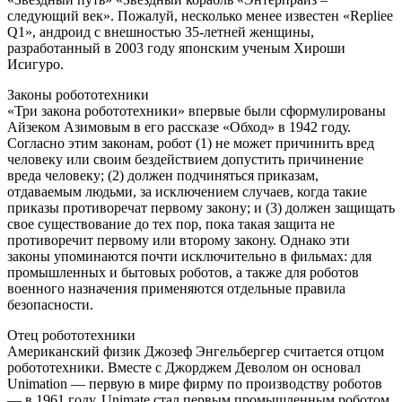
следующий век». Пожалуй, несколько менее известен «Repliee
Q1», андроид с внешностью 35-летней женщины,
разработанный в 2003 году японским ученым Хироши
Исигуро.
Законы робототехники
«Три закона робототехники» впервые были сформулированы
Айзеком Азимовым в его рассказе «Обход» в 1942 году.
Согласно этим законам, робот (1) не может причинить вред
человеку или своим бездействием допустить причинение
вреда человеку; (2) должен подчиняться приказам,
отдаваемым людьми, за исключением случаев, когда такие
приказы противоречат первому закону; и (3) должен защищать
свое существование до тех пор, пока такая защита не
противоречит первому или второму закону. Однако эти
законы упоминаются почти исключительно в фильмах: для
промышленных и бытовых роботов, а также для роботов
военного назначения применяются отдельные правила
безопасности.
Отец робототехники
Американский физик Джозеф Энгельбергер считается отцом
робототехники. Вместе с Джорджем Деволом он основал
Unimation — первую в мире фирму по производству роботов
— в 1961 году. Unimate стал первым промышленным роботом