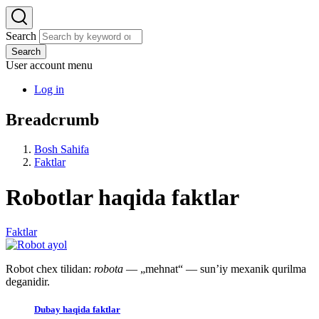
Search
Search
User account menu
Log in
Breadcrumb
Bosh Sahifa
Faktlar
Robotlar haqida faktlar
Faktlar
Robot chex tilidan:
robota
— „mehnat“ — sunʼiy mexanik qurilma
deganidir.
Dubay haqida faktlar