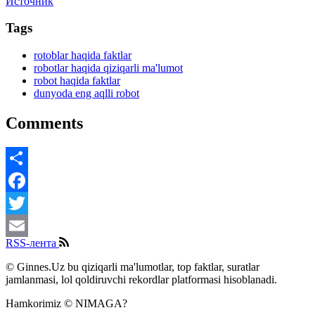
Источник
Tags
rotoblar haqida faktlar
robotlar haqida qiziqarli ma'lumot
robot haqida faktlar
dunyoda eng aqlli robot
Comments
Share
Facebook
Twitter
RSS-лента
Email
© Ginnes.Uz bu qiziqarli ma'lumotlar, top faktlar, suratlar
jamlanmasi, lol qoldiruvchi rekordlar platformasi hisoblanadi.
Hamkorimiz © NIMAGA?