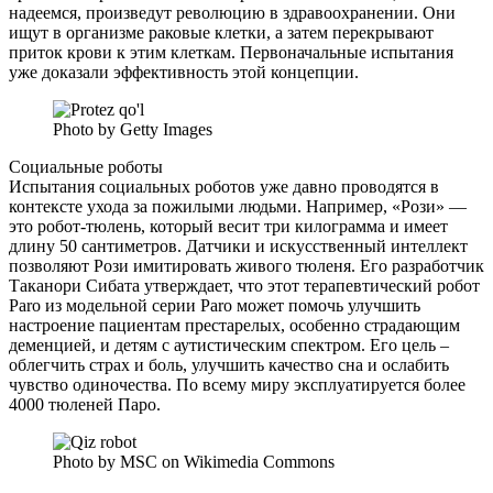
надеемся, произведут революцию в здравоохранении. Они
ищут в организме раковые клетки, а затем перекрывают
приток крови к этим клеткам. Первоначальные испытания
уже доказали эффективность этой концепции.
Photo by Getty Images
Социальные роботы
Испытания социальных роботов уже давно проводятся в
контексте ухода за пожилыми людьми. Например, «Рози» —
это робот-тюлень, который весит три килограмма и имеет
длину 50 сантиметров. Датчики и искусственный интеллект
позволяют Рози имитировать живого тюленя. Его разработчик
Таканори Сибата утверждает, что этот терапевтический робот
Paro из модельной серии Paro может помочь улучшить
настроение пациентам престарелых, особенно страдающим
деменцией, и детям с аутистическим спектром. Его цель –
облегчить страх и боль, улучшить качество сна и ослабить
чувство одиночества. По всему миру эксплуатируется более
4000 тюленей Паро.
Photo by MSC on Wikimedia Commons