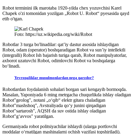
Robot terminini ilk marotaba 1920-yilda chex yozuvchisi Karel
Chapek o'zi tomonidan yozilgan „Robot U. Robot“ pyesasida qayd
etib o'tgan.
Foto: https://uz.wikipedia.org/wiki/Robot
Robotlar 3 turga bo'linadilar: qatʼiy dastur asosida ishlaydigan
Robot, odam (operator) boshqaradigan Robot va sunʼiy intellektli
(integralli) Robot Ish bajarish turiga qarab, Robot manipulyatorlar,
axborot uzatuvchi Robot, odimlovchi Robot va boshqalarga
boʻlinadi.
Yevropaliklar musulmonlardan nega qarzdor?
Robotlardan foydalanish sohalari borgan sari kengayib bormoqda.
Masalan, Yaponiyada 6 ming metrgacha chuqurlikda ishlay oladigan
Robot"geolog", notani „oʻqib“ elektr gitara chaladigan
Robot"mashshoq", Avstraliyada qoʻy junini qirqadigan
Robot"sartarosh", AQSH da suv ostida ishlay oladigan
Robot"gʻavvos" yaratilgan.
Germaniyada robot politsiyachilar ishlaydi (ularga portlovchi
moddalar oʻrnatilgan mashinalarni ochish vazifasi topshiriladi).