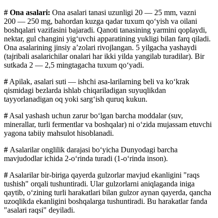
# Ona asalari:
Ona asalari tanasi uzunligi 20 — 25 mm, vazni
200 — 250 mg, bahordan kuzga qadar tuxum qoʻyish va oilani
boshqalari vazifasini bajaradi. Qanoti tanasining yarmini qoplaydi,
nektar,
gul
changini yigʻuvchi apparatining yukligi bilan farq qiladi.
Ona asalarining jinsiy aʼzolari rivojlangan. 5 yilgacha yashaydi
(tajribali asalarichilar onalari har ikki yilda yangilab turadilar). Bir
sutkada 2 — 2,5 mingtagacha tuxum qoʻyadi.
#
Apilak
, asalari suti — ishchi asa-larilarning beli va ko‘krak
qismidagi bezlarda ishlab chiqariladigan suyuqlikdan
tayyorlanadigan oq yoki sarg‘ish quruq kukun.
#
Asal
yashash uchun zarur bo‘lgan barcha moddalar (suv,
minerallar, turli fermentlar va boshqalar) ni o‘zida mujassam etuvchi
yagona tabiiy mahsulot hisoblanadi.
#
Asalarilar onglilik darajasi bo‘yicha Dunyodagi barcha
mavjudodlar ichida 2-o‘rinda turadi (1-o‘rinda inson).
#
Asalarilar bir-biriga qayerda gulzorlar mavjud ekanligini "raqs
tushish" orqali tushuntiradi. Ular gulzorlarni aniqlaganda iniga
qaytib, o‘zining turli harakatlari bilan gulzor aynan qayerda, qancha
uzoqlikda ekanligini boshqalarga tushuntiradi. Bu harakatlar fanda
"asalari raqsi" deyiladi.