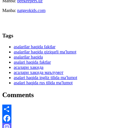
Manba:
beekeepers.uz
Manba:
natgeokids.com
Tags
asalarilar haqida faktlar
asalarilar haqida qiziqarli ma'lumot
asalarilar haqida
asalari haqida faktlar
асалари хакида
асалари хакида маълумот
asalari haqida ingliz tilida ma'lumot
asalari haqida rus tilida ma'lumot
Comments
Share
Facebook