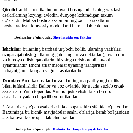
Qirolicha:
bitta malika butun uyani boshqaradi. Uning vazifasi
asalarilarning keyingi avlodini dunyoga keltiradigan tuxum
qo'yishdir. Malika boshqa asalarilarning xatti-harakatlarini
boshqaradigan kimyoviy moddalarni ham ishlab chiqaradi.
Boshqalar o'qimoqda:
Sher haqida top faktlar
Ishchilar:
bularning barchasi urg'ochi bo'lib, ularning vazifalari
oziq-ovqat olish (gullarning gulchanglari va nektarlari), uyani qurish
va himoya qilish, qanotlarini bir-biriga urish orqali havoni
aylantirishdir. Ishchi arilar insonlar uyaning tashqarisida
uchayotganini ko'rgan yagona asalarilardir.
Dronlar:
Bu erkak asalarilar va ularning maqsadi yangi malika
bilan juftlashishdir. Bahor va yoz oylarida bir uyada yuzlab erkak
asalarilar qo'nim topadilar. Ammo qish kelishi bilan bu dron
asalarilar uyadan chiqarilib yuboriladilar.
#
Asalarilar yig'gan asallari aslida qishga zahira sifatida to'playdilar.
Baxtimizga bu kichik mavjudotlar asalni o'zlariga kerak bo'lganidan
2-3 baravar ko'proq ishlab chiqaradilar.
Boshqalar o'qimoqda:
Kabutarlar haqida ajoyib faktlar