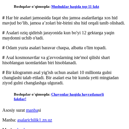
Boshqalar o'qimoqda:
Mushuklar haqida top 11 fakt
#
Har bir asalari jamoasida faqat shu jamoa asalarilariga xos hid
mavjud bo‘lib, jamoa a’zolari bir-birini shu hid orqali tanib olishadi.
#
Asalari oziq qidirish jarayonida kun bo'yi 12 gektarga yaqin
maydonni uchib o'tadi.
#
Odam yuzta asalari baravar chaqsa, albatta o'lim topadi.
#
Asal kosmonavtlar va g'avvoslarning iste'mol qilishi shart
hisoblangan taomlaridan biri hisoblanadi.
#
Bir kilogramm asal yig'ish uchun asalari 10 millionta gulni
changlashi talab etiladi. Bir asalari esa bir kunda yetti mingtadan
ziyod gulni changlashga ulguradi.
Boshqalar o'qimoqda:
Chayonlar haqida hayratlanarli
faktlar!
Asosiy surat
manba
si
Manba:
asalarichilik1.zn.uz