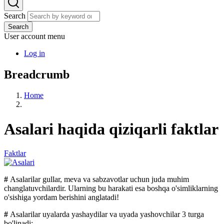
Search
Search
User account menu
Log in
Breadcrumb
Home
Asalari haqida qiziqarli faktlar
Faktlar
#
Asalarilar gullar, meva va sabzavotlar uchun juda muhim
changlatuvchilardir. Ularning bu harakati esa boshqa o'simliklarning
o'sishiga yordam berishini anglatadi!
#
Asalarilar
uyalarda yashaydilar va uyada yashovchilar 3 turga
bo'linadi: