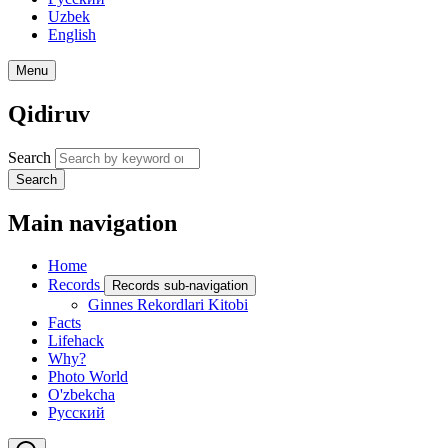
Uzbek
English
Menu
Qidiruv
Search
Search
Main navigation
Home
Records
Records sub-navigation
Ginnes Rekordlari Kitobi
Facts
Lifehack
Why?
Photo World
O'zbekcha
Русский