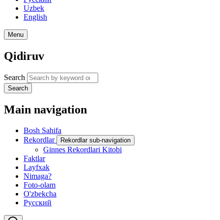
Uzbek
English
Menu
Qidiruv
Search
Search
Main navigation
Bosh Sahifa
Rekordlar
Rekordlar sub-navigation
Ginnes Rekordlari Kitobi
Faktlar
Layfxak
Nimaga?
Foto-olam
O'zbekcha
Русский