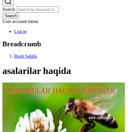
Search
Search
User account menu
Log in
Breadcrumb
Bosh Sahifa
asalarilar haqida