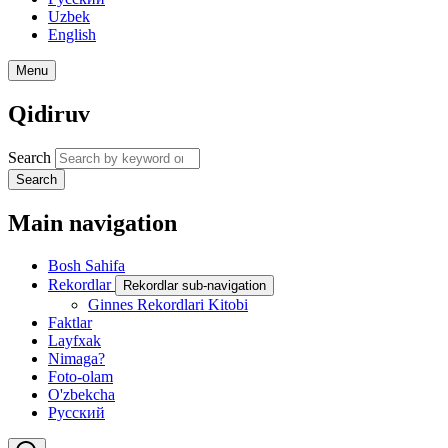
Uzbek
English
Menu
Qidiruv
Search
Search
Main navigation
Bosh Sahifa
Rekordlar
Rekordlar sub-navigation
Ginnes Rekordlari Kitobi
Faktlar
Layfxak
Nimaga?
Foto-olam
O'zbekcha
Русский