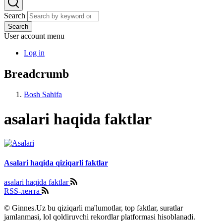
Search
Search
User account menu
Log in
Breadcrumb
Bosh Sahifa
asalari haqida faktlar
Asalari haqida qiziqarli faktlar
asalari haqida faktlar
RSS-лента
© Ginnes.Uz bu qiziqarli ma'lumotlar, top faktlar, suratlar
jamlanmasi, lol qoldiruvchi rekordlar platformasi hisoblanadi.