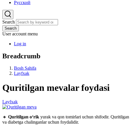
Русский
Search
Search
User account menu
Log in
Breadcrumb
Bosh Sahifa
Layfxak
Quritilgan mevalar foydasi
Layfxak
🔸
Quritilgan o‘rik
yurak va qon tomirlari uchun shifodir. Quritilgan 
va diabetga chalinganlar uchun foydalidir.