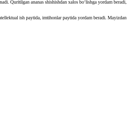
nadi. Quritilgan ananas shishishdan xalos bo‘lishga yordam beradi,
ntellektual ish paytida, imtihonlar paytida yordam beradi. Mayizdan