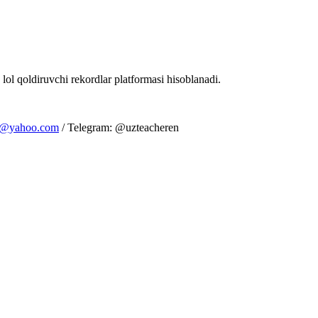
 lol qoldiruvchi rekordlar platformasi hisoblanadi.
m@yahoo.com
/ Telegram: @uzteacheren