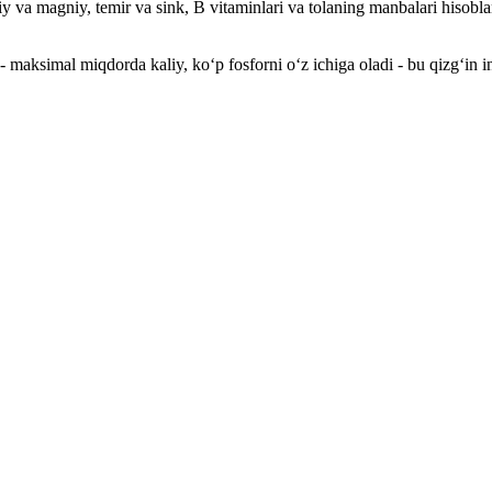
y va magniy, temir va sink, B vitaminlari va tolaning manbalari hisobla
 maksimal miqdorda kaliy, ko‘p fosforni o‘z ichiga oladi - bu qizg‘in i