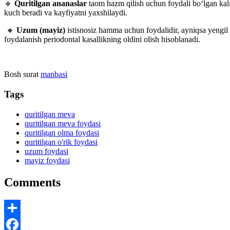
🔹
Quritilgan ananaslar
taom hazm qilish uchun foydali bo‘lgan kali
kuch beradi va kayfiyatni yaxshilaydi.
🔸
Uzum (mayiz)
istisnosiz hamma uchun foydalidir, ayniqsa yengil -
foydalanish periodontal kasallikning oldini olish hisoblanadi.
Bosh surat
manbasi
Tags
quritilgan meva
quritilgan meva foydasi
quritilgan olma foydasi
quritilgan o'rik foydasi
uzum foydasi
mayiz foydasi
Comments
Share