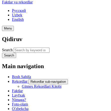
Faktlar va rekordlar
Русский
Uzbek
English
Menu
Qidiruv
Search
Search
Main navigation
Bosh Sahifa
Rekordlar
Rekordlar sub-navigation
Ginnes Rekordlari Kitobi
Faktlar
Layfxak
Nimaga?
Foto-olam
O'zbekcha