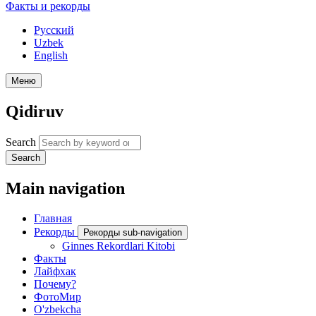
Факты и рекорды
Русский
Uzbek
English
Меню
Qidiruv
Search
Search
Main navigation
Главная
Рекорды
Рекорды sub-navigation
Ginnes Rekordlari Kitobi
Факты
Лайфхак
Почему?
ФотоМир
O'zbekcha