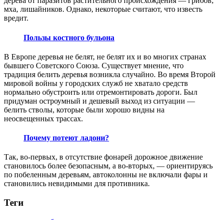
дерева от паразитов растительного происхождения — грибов,
мха, лишайников. Однако, некоторые считают, что известь
вредит.
Пользы костного бульона
В Европе деревья не белят, не белят их и во многих странах
бывшего Советского Союза. Существует мнение, что
традиция белить деревья возникла случайно. Во время Второй
мировой войны у городских служб не хватало средств
нормально обустроить или отремонтировать дороги. Был
придуман остроумный и дешевый выход из ситуации —
белить стволы, которые были хорошо видны на
неосвещенных трассах.
Почему потеют ладони?
Так, во-первых, в отсутствие фонарей дорожное движение
становилось более безопасным, а во-вторых, — ориентируясь
по побеленным деревьям, автоколонны не включали фары и
становились невидимыми для противника.
Теги