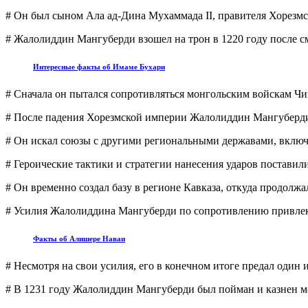
# Он был сыном Ала ад-Дина Мухаммада II, правителя Хорезм
# Жалолиддин Мангуберди взошел на трон в 1220 году после см
Интересные факты об Имаме Бухари
# Сначала он пытался сопротивляться монгольским войскам Чин
# После падения Хорезмской империи Жалолиддин Мангуберди 
# Он искал союзы с другими региональными державами, включа
# Героические тактики и стратегии нанесения ударов поставил
# Он временно создал базу в регионе Кавказа, откуда продолж
# Усилия Жалолиддина Мангуберди по сопротивлению привлек
Факты об Алишере Наваи
# Несмотря на свои усилия, его в конечном итоге предал один 
# В 1231 году Жалолиддин Мангуберди был пойман и казнен м