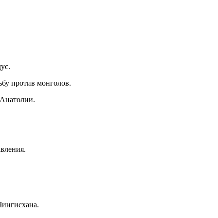
ус.
бу против монголов.
 Анатолии.
вления.
Чингисхана.