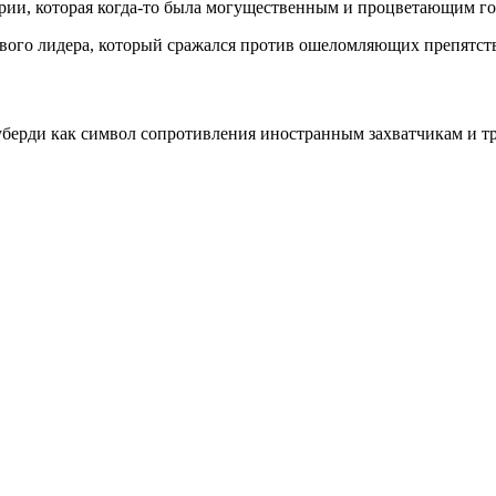
ерии, которая когда-то была могущественным и процветающим г
вого лидера, который сражался против ошеломляющих препятств
ерди как символ сопротивления иностранным захватчикам и тра