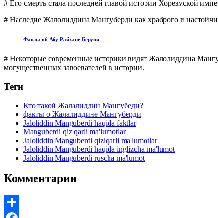
# Его смерть стала последней главой истории Хорезмской имп
# Наследие Жалолиддина Мангуберди как храброго и настойчи
Факты об Абу Райхане Беруни
# Некоторые современные историки видят Жалолиддина Мангуб
могущественных завоевателей в истории.
Теги
Кто такой Жалалиддин Мангубеди?
факты о Жалалиддине Мангуберди
Jaloliddin Manguberdi haqida faktlar
Manguberdi qiziqarli ma'lumotlar
Jaloliddin Manguberdi qiziqarli ma'lumotlar
Jaloliddin Manguberdi haqida inglizcha ma'lumot
Jaloliddin Manguberdi ruscha ma'lumot
Комментарии
Share