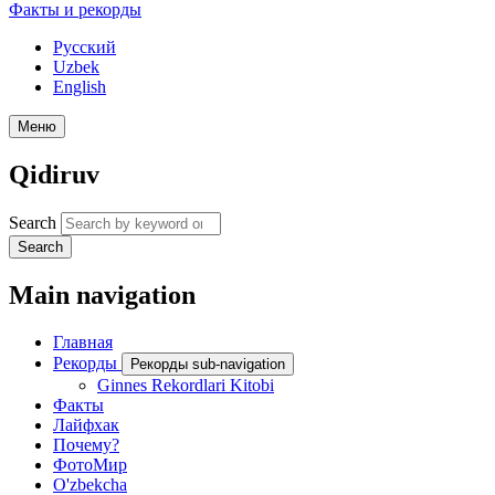
Факты и рекорды
Русский
Uzbek
English
Меню
Qidiruv
Search
Search
Main navigation
Главная
Рекорды
Рекорды sub-navigation
Ginnes Rekordlari Kitobi
Факты
Лайфхак
Почему?
ФотоМир
O'zbekcha