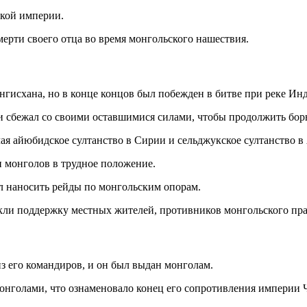
ской империи.
ерти своего отца во время монгольского нашествия.
гисхана, но в конце концов был побежден в битве при реке Инд
сбежал со своими оставшимися силами, чтобы продолжить борь
я айюбидское султанство в Сирии и сельджукское султанство в
и монголов в трудное положение.
ал наносить рейды по монгольским опорам.
ли поддержку местных жителей, противников монгольского пра
из его командиров, и он был выдан монголам.
онголами, что ознаменовало конец его сопротивления империи 