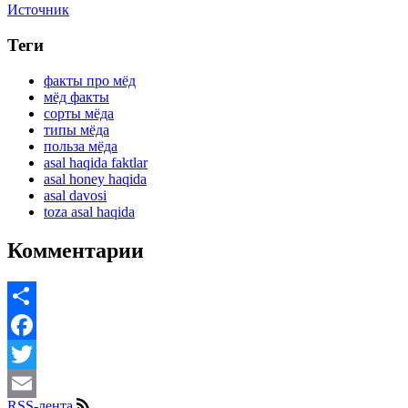
Источник
Теги
факты про мёд
мёд факты
сорты мёда
типы мёда
польза мёда
asal haqida faktlar
asal honey haqida
asal davosi
toza asal haqida
Комментарии
Share
Facebook
Twitter
RSS-лента