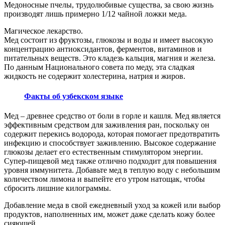
Медоносные пчелы, трудолюбивые существа, за свою жизнь
производят лишь примерно 1/12 чайной ложки меда.
Магическое лекарство.
Мед состоит из фруктозы, глюкозы и воды и имеет высокую
концентрацию антиоксидантов, ферментов, витаминов и
питательных веществ. Это кладезь кальция, магния и железа.
По данным Национального совета по меду, эта сладкая
жидкость не содержит холестерина, натрия и жиров.
Факты об узбекском языке
Мед – древнее средство от боли в горле и кашля. Мед является
эффективным средством для заживления ран, поскольку он
содержит перекись водорода, которая помогает предотвратить
инфекцию и способствует заживлению. Высокое содержание
глюкозы делает его естественным стимулятором энергии.
Супер-пищевой мед также отлично подходит для повышения
уровня иммунитета. Добавьте мед в теплую воду с небольшим
количеством лимона и выпейте его утром натощак, чтобы
сбросить лишние килограммы.
Добавление меда в свой ежедневный уход за кожей или выбор
продуктов, наполненных им, может даже сделать кожу более
сияющей.