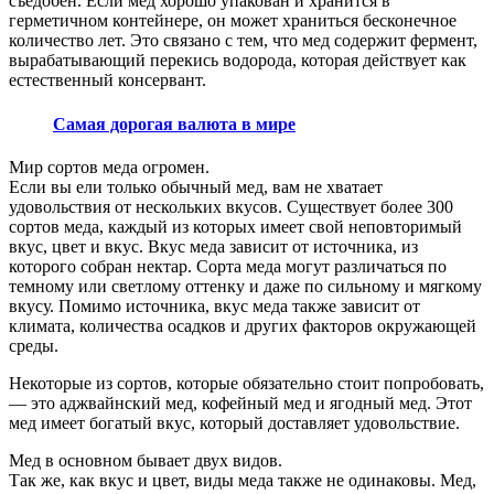
съедобен. Если мед хорошо упакован и хранится в
герметичном контейнере, он может храниться бесконечное
количество лет. Это связано с тем, что мед содержит фермент,
вырабатывающий перекись водорода, которая действует как
естественный консервант.
Самая дорогая валюта в мире
Мир сортов меда огромен.
Если вы ели только обычный мед, вам не хватает
удовольствия от нескольких вкусов. Существует более 300
сортов меда, каждый из которых имеет свой неповторимый
вкус, цвет и вкус. Вкус меда зависит от источника, из
которого собран нектар. Сорта меда могут различаться по
темному или светлому оттенку и даже по сильному и мягкому
вкусу. Помимо источника, вкус меда также зависит от
климата, количества осадков и других факторов окружающей
среды.
Некоторые из сортов, которые обязательно стоит попробовать,
— это аджвайнский мед, кофейный мед и ягодный мед. Этот
мед имеет богатый вкус, который доставляет удовольствие.
Мед в основном бывает двух видов.
Так же, как вкус и цвет, виды меда также не одинаковы. Мед,