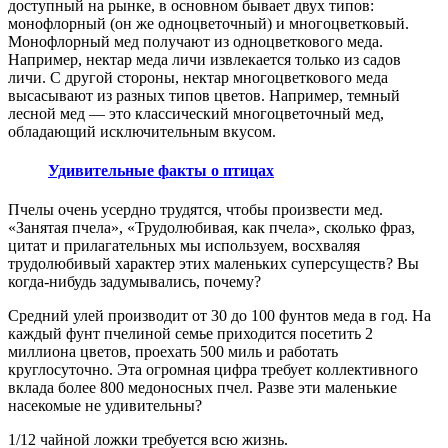
доступный на рынке, в основном бывает двух типов:
монофлорный (он же одноцветочный) и многоцветковый.
Монофлорный мед получают из одноцветкового меда.
Например, нектар меда личи извлекается только из садов
личи. С другой стороны, нектар многоцветкового меда
высасывают из разных типов цветов. Например, темный
лесной мед — это классический многоцветочный мед,
обладающий исключительным вкусом.
Удивительные факты о птицах
Пчелы очень усердно трудятся, чтобы произвести мед.
«Занятая пчела», «Трудолюбивая, как пчела», сколько фраз,
цитат и прилагательных мы используем, восхваляя
трудолюбивый характер этих маленьких суперсуществ? Вы
когда-нибудь задумывались, почему?
Средний улей производит от 30 до 100 фунтов меда в год. На
каждый фунт пчелиной семье приходится посетить 2
миллиона цветов, проехать 500 миль и работать
круглосуточно. Эта огромная цифра требует коллективного
вклада более 800 медоносных пчел. Разве эти маленькие
насекомые не удивительны?
1/12 чайной ложки требуется всю жизнь.