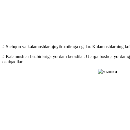
#
Sichqon va kalamushlar ajoyib xotiraga egalar. Kalamushlarning ko'r
# Kalamushlar bir-birlariga yordam beradilar. Ularga boshqa yordam
oshiqadilar.