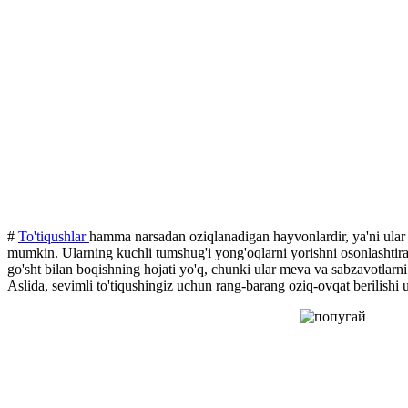
#
To'tiqushlar
hamma narsadan oziqlanadigan hayvonlardir, ya'ni ular go
mumkin. Ularning kuchli tumshug'i yong'oqlarni yorishni osonlashtiradi
go'sht bilan boqishning hojati yo'q, chunki ular meva va sabzavotlarni
Aslida, sevimli to'tiqushingiz uchun rang-barang oziq-ovqat berilishi