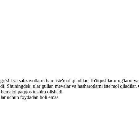
'sht va sabzavotlarni ham iste'mol qiladilar. To'tiqushlar urug'larni yax
! Shuningdek, ular gullar, mevalar va hasharotlarni iste'mol qiladilar. 
 bemalol paqqos tushira olishadi.
 ular uchun foydadan holi emas.