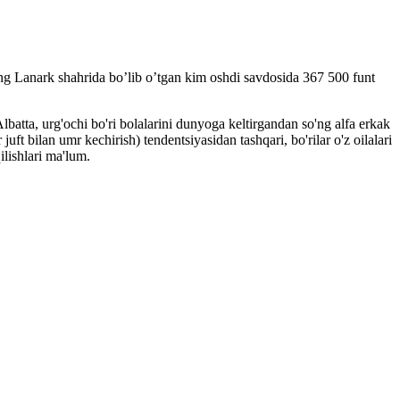
 Lanark shahrida bo’lib o’tgan kim oshdi savdosida 367 500 funt
batta, urg'ochi bo'ri bolalarini dunyoga keltirgandan so'ng alfa erkak
ft bilan umr kechirish) tendentsiyasidan tashqari, bo'rilar o'z oilalari
qilishlari ma'lum.