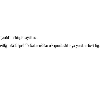
on yoddan chiqarmaydilar.
erilganda ko'pchilik kalamushlar o'z qondoshlariga yordam berishga