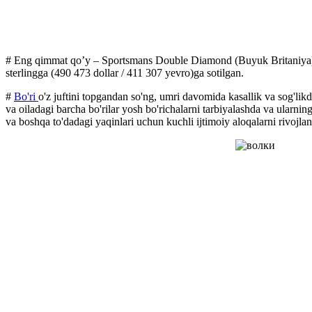
# Eng qimmat qo’y – Sportsmans Double Diamond (Buyuk Britaniya), 
sterlingga (490 473 dollar / 411 307 yevro)ga sotilgan.
#
Bo'ri
o'z juftini topgandan so'ng, umri davomida kasallik va sog'lik
va oiladagi barcha bo'rilar yosh bo'richalarni tarbiyalashda va ularnin
va boshqa to'dadagi yaqinlari uchun kuchli ijtimoiy aloqalarni rivojlanti