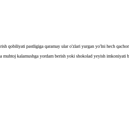
ish qobiliyati pastligiga qaramay ular o'zlari yurgan yo'lni hech qach
ga muhtoj kalamushga yordam berish yoki shokolad yeyish imkoniyati b