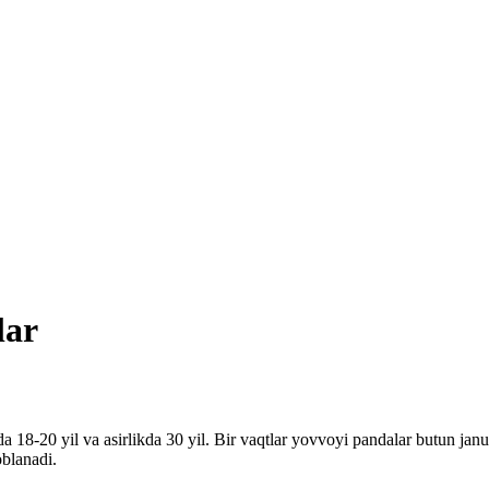
lar
da 18-20 yil va asirlikda 30 yil. Bir vaqtlar yovvoyi pandalar butun 
oblanadi.