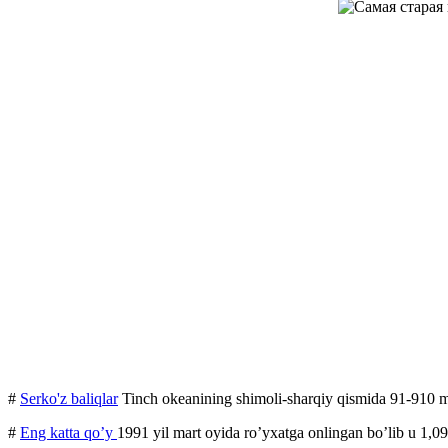
#
Serko'z baliqlar
Tinch okeanining shimoli-sharqiy qismida 91-910 m (
#
Eng katta qo’y
1991 yil mart oyida ro’yxatga onlingan bo’lib u 1,0