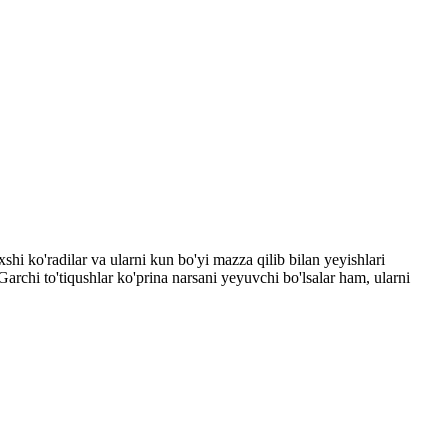
shi ko'radilar va ularni kun bo'yi mazza qilib bilan yeyishlari
Garchi to'tiqushlar ko'prina narsani yeyuvchi bo'lsalar ham, ularni