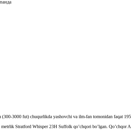
300-3000 fut) chuqurlikda yashovchi va ilm-fan tomonidan faqat 1958 yi
9 metrlik Stratford Whisper 23H Suffolk qo’chqori bo’lgan. Qo’chqor A