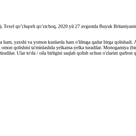
Texel qo’chqorli qo’zichoq, 2020 yil 27 avgustda Buyuk Britaniyaning
da ham, yaxshi va yomon kunlarda ham o'lilmga qadar birga qolishadi. Al
g omon qolishini ta'minlashda yelkama-yelka turadilar. Monogamiya (bir ju
radilar. Ular to'da / oila birligini saqlab qolish uchun o'zlarini qurbon 