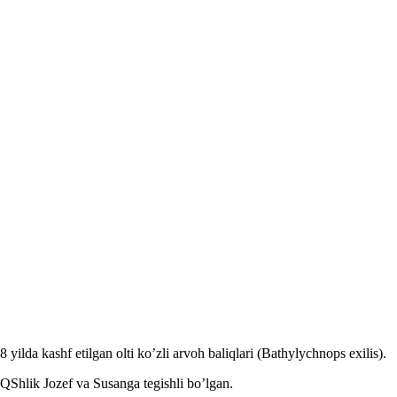
lda kashf etilgan olti ko’zli arvoh baliqlari (Bathylychnops exilis).
QShlik Jozef va Susanga tegishli bo’lgan.