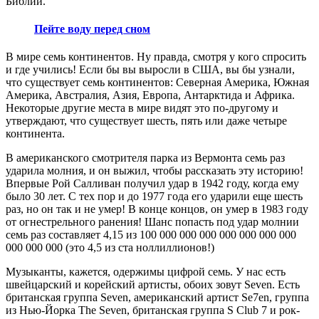
Библии.
Пейте воду перед сном
В мире семь континентов. Ну правда, смотря у кого спросить
и где учились! Если бы вы выросли в США, вы бы узнали,
что существует семь континентов: Северная Америка, Южная
Америка, Австралия, Азия, Европа, Антарктида и Африка.
Некоторые другие места в мире видят это по-другому и
утверждают, что существует шесть, пять или даже четыре
континента.
В американского смотрителя парка из Вермонта семь раз
ударила молния, и он выжил, чтобы рассказать эту историю!
Впервые Рой Салливан получил удар в 1942 году, когда ему
было 30 лет. С тех пор и до 1977 года его ударили еще шесть
раз, но он так и не умер! В конце концов, он умер в 1983 году
от огнестрельного ранения! Шанс попасть под удар молнии
семь раз составляет 4,15 из 100 000 000 000 000 000 000 000
000 000 000 (это 4,5 из ста ноллиллионов!)
Музыканты, кажется, одержимы цифрой семь. У нас есть
швейцарский и корейский артисты, обоих зовут Seven. Есть
британская группа Seven, американский артист Se7en, группа
из Нью-Йорка The Seven, британская группа S Club 7 и рок-