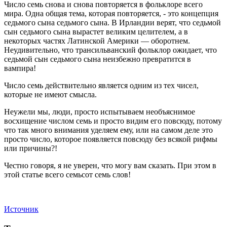
Число семь снова и снова повторяется в фольклоре всего
мира. Одна общая тема, которая повторяется, - это концепция
седьмого сына седьмого сына. В Ирландии верят, что седьмой
сын седьмого сына вырастет великим целителем, а в
некоторых частях Латинской Америки — оборотнем.
Неудивительно, что трансильванский фольклор ожидает, что
седьмой сын седьмого сына неизбежно превратится в
вампира!
Число семь действительно является одним из тех чисел,
которые не имеют смысла.
Неужели мы, люди, просто испытываем необъяснимое
восхищение числом семь и просто видим его повсюду, потому
что так много внимания уделяем ему, или на самом деле это
просто число, которое появляется повсюду без всякой рифмы
или причины?!
Честно говоря, я не уверен, что могу вам сказать. При этом в
этой статье всего семьсот семь слов!
Источник