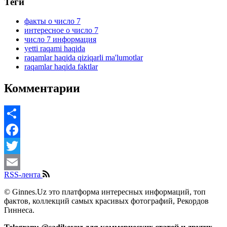
Теги
факты о число 7
интересное о число 7
число 7 информация
yetti raqami haqida
raqamlar haqida qiziqarli ma'lumotlar
raqamlar haqida faktlar
Комментарии
Share
Facebook
Twitter
RSS-лента
Email
© Ginnes.Uz это платформа интересных информаций, топ
фактов, коллекций самых красивых фотографий, Рекордов
Гиннеса.