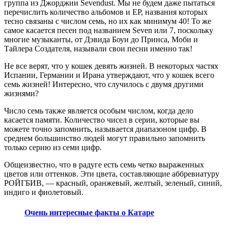
группа из Джорджии Sevendust. Мы не будем даже пытаться
перечислить количество альбомов и EP, названия которых
тесно связаны с числом семь, но их как минимум 40! То же
самое касается песен под названием Seven или 7, поскольку
многие музыканты, от Дэвида Боуи до Принса, Моби и
Тайлера Создателя, называли свои песни именно так!
Не все верят, что у кошек девять жизней. В некоторых частях
Испании, Германии и Ирана утверждают, что у кошек всего
семь жизней! Интересно, что случилось с двумя другими
жизнями?
Число семь также является особым числом, когда дело
касается памяти. Количество чисел в серии, которые вы
можете точно запомнить, называется диапазоном цифр. В
среднем большинство людей могут правильно запомнить
только серию из семи цифр.
Общеизвестно, что в радуге есть семь четко выраженных
цветов или оттенков. Эти цвета, составляющие аббревиатуру
РОЙГБИВ, — красный, оранжевый, желтый, зеленый, синий,
индиго и фиолетовый.
Очень интересные факты о Катаре