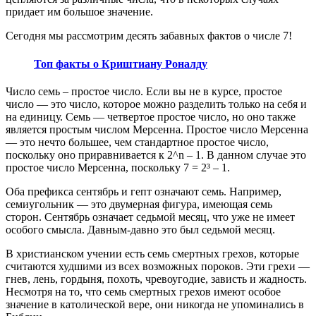
придает им большое значение.
Сегодня мы рассмотрим десять забавных фактов о числе 7!
Топ факты о Криштиану Роналду
Число семь – простое число. Если вы не в курсе, простое
число — это число, которое можно разделить только на себя и
на единицу. Семь — четвертое простое число, но оно также
является простым числом Мерсенна. Простое число Мерсенна
— это нечто большее, чем стандартное простое число,
поскольку оно приравнивается к 2^n – 1. В данном случае это
простое число Мерсенна, поскольку 7 = 2³ – 1.
Оба префикса сентябрь и гепт означают семь. Например,
семиугольник — это двумерная фигура, имеющая семь
сторон. Сентябрь означает седьмой месяц, что уже не имеет
особого смысла. Давным-давно это был седьмой месяц.
В христианском учении есть семь смертных грехов, которые
считаются худшими из всех возможных пороков. Эти грехи —
гнев, лень, гордыня, похоть, чревоугодие, зависть и жадность.
Несмотря на то, что семь смертных грехов имеют особое
значение в католической вере, они никогда не упоминались в