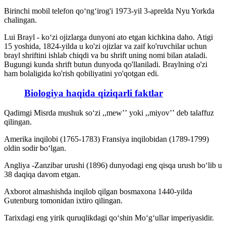
Birinchi mobil telefon qoʻngʻirog'i 1973-yil 3-aprelda Nyu Yorkda
chalingan.
Lui Brayl - koʻzi ojizlarga dunyoni ato etgan kichkina daho. Atigi
15 yoshida, 1824-yilda u ko'zi ojizlar va zaif ko'ruvchilar uchun
brayl shriftini ishlab chiqdi va bu shrift uning nomi bilan ataladi.
Bugungi kunda shrift butun dunyoda qo'llaniladi. Braylning o'zi
ham bolaligida ko'rish qobiliyatini yo'qotgan edi.
Biologiya haqida qiziqarli faktlar
Qadimgi Misrda mushuk soʻzi ,,mewʼʼ yoki ,,miyovʼʼ deb talaffuz
qilingan.
Amerika inqilobi (1765-1783) Fransiya inqilobidan (1789-1799)
oldin sodir boʻlgan.
Angliya -Zanzibar urushi (1896) dunyodagi eng qisqa urush boʻlib u
38 daqiqa davom etgan.
Axborot almashishda inqilob qilgan bosmaxona 1440-yilda
Gutenburg tomonidan ixtiro qilingan.
Tarixdagi eng yirik quruqlikdagi qoʻshin Moʻgʻullar imperiyasidir.