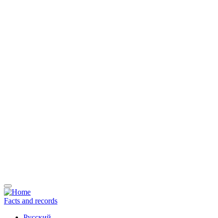
main
content
Facts and records
Русский