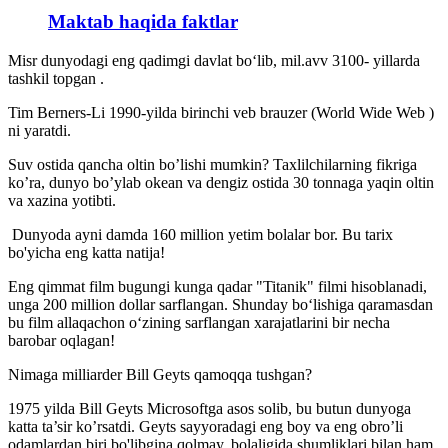
Maktab haqida faktlar
Misr dunyodagi eng qadimgi davlat boʻlib, mil.avv 3100- yillarda
tashkil topgan .
Tim Berners-Li 1990-yilda birinchi veb brauzer (World Wide Web )
ni yaratdi.
Suv ostida qancha oltin bo’lishi mumkin? Taxlilchilarning fikriga
ko’ra, dunyo bo’ylab okean va dengiz ostida 30 tonnaga yaqin oltin
va xazina yotibti.
Dunyoda ayni damda 160 million yetim bolalar bor. Bu tarix
bo'yicha eng katta natija!
Eng qimmat film bugungi kunga qadar "Titanik" filmi hisoblanadi,
unga 200 million dollar sarflangan. Shunday boʻlishiga qaramasdan
bu film allaqachon oʻzining sarflangan xarajatlarini bir necha
barobar oqlagan!
Nimaga milliarder Bill Geyts qamoqqa tushgan?
1975 yilda Bill Geyts Microsoftga asos solib, bu butun dunyoga
katta ta’sir ko’rsatdi. Geyts sayyoradagi eng boy va eng obro’li
odamlardan biri bo'libgina qolmay, bolaligida shumliklari bilan ham