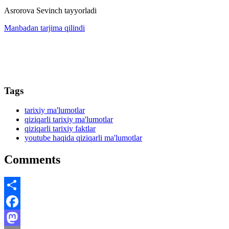
Asrorova Sevinch tayyorladi
Manbadan tarjima qilindi
Tags
tarixiy ma'lumotlar
qiziqarli tarixiy ma'lumotlar
qiziqarli tarixiy faktlar
youtube haqida qiziqarli ma'lumotlar
Comments
Share
Facebook