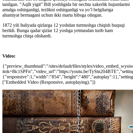
tanilgan. "Aqlli yigit” Bill yoshligida bir nechta xakerlik hujumlarini
amalga oshirganligi, tezlikni oshirganligi va yo’l belgilariga
ahamiyat bermagani uchun ikki marta hibsga olingan.
1872 yili Italiyada qizlarga 12 yoshdan turmushga chiqish huquqi
berildi. Bunga qadar qizlar 12 yoshga yetmasdan turib ham
turmushga chiqa olishardi.
Video:
{"preview_thumbnail":"/sites/default/files/styles/video_embed_wy
itok=8lc1SPFn","video_url":"https://youtu.be/TyStn204BTE","settin
{"responsive":1,"width":"854","height":"480","autoplay":1},"setti
["Embedded Video (Responsive, autoplaying)."]}