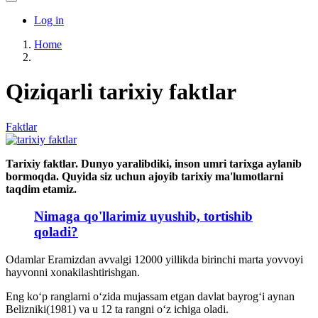
Search
User
Log in
account
Home
menu
Breadcrumb
Qiziqarli tarixiy faktlar
Faktlar
Tarixiy faktlar. Dunyo yaralibdiki, inson umri tarixga aylanib
bormoqda. Quyida siz uchun ajoyib tarixiy ma'lumotlarni
taqdim etamiz.
Nimaga qo'llarimiz uyushib, tortishib
qoladi?
Odamlar Eramizdan avvalgi 12000 yillikda birinchi marta yovvoyi
hayvonni xonakilashtirishgan.
Eng koʻp ranglarni oʻzida mujassam etgan davlat bayrogʻi aynan
Belizniki(1981) va u 12 ta rangni oʻz ichiga oladi.