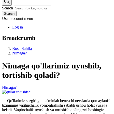
Search
Search
User account menu
Log in
Breadcrumb
Bosh Sahifa
Nimaga?
Nimaga qo'llarimiz uyushib,
tortishib qoladi?
Nimaga?
— Qo'llarimiz sezgirligini ta'minlab beruvchi nervlarda qon aylanish
tizimining vaqtinchalik yomonlashishi sababli ushbu holat yuzaga
keladi. Vaqtinchalik uyushish va tortishish qo'lingizni boshingiz