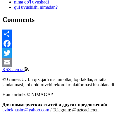
nima qo'l uvushadi
qul uvushishi nimadan?
Comments
Share
Facebook
Twitter
RSS-лента
Email
© Ginnes.Uz bu qiziqarli ma'lumotlar, top faktlar, suratlar
jamlanmasi, lol qoldiruvchi rekordlar platformasi hisoblanadi.
Hamkorimiz © NIMAGA?
Для коммерческих статей и других предложений:
uzbeknasim@yahoo.com
/ Telegram: @uzteacheren