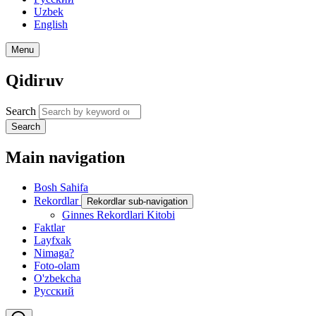
Uzbek
English
Menu
Qidiruv
Search
Search
Main navigation
Bosh Sahifa
Rekordlar
Rekordlar sub-navigation
Ginnes Rekordlari Kitobi
Faktlar
Layfxak
Nimaga?
Foto-olam
O'zbekcha
Русский