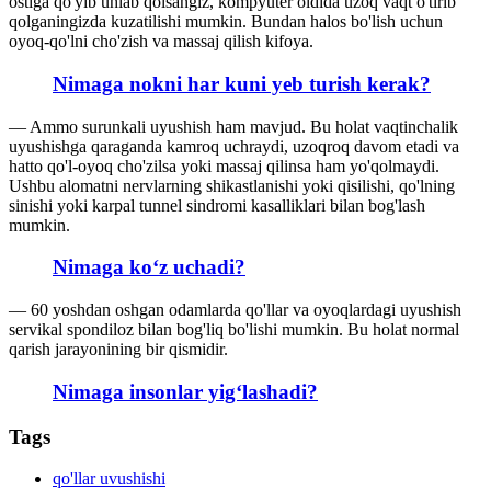
ostiga qo'yib uhlab qolsangiz, kompyuter oldida uzoq vaqt o'tirib
qolganingizda kuzatilishi mumkin. Bundan halos bo'lish uchun
oyoq-qo'lni cho'zish va massaj qilish kifoya.
Nimaga nokni har kuni yeb turish kerak?
— Ammo surunkali uyushish ham mavjud. Bu holat vaqtinchalik
uyushishga qaraganda kamroq uchraydi, uzoqroq davom etadi va
hatto qo'l-oyoq cho'zilsa yoki massaj qilinsa ham yo'qolmaydi.
Ushbu alomatni nervlarning shikastlanishi yoki qisilishi, qo'lning
sinishi yoki karpal tunnel sindromi kasalliklari bilan bog'lash
mumkin.
Nimaga ko‘z uchadi?
— 60 yoshdan oshgan odamlarda qo'llar va oyoqlardagi uyushish
servikal spondiloz bilan bog'liq bo'lishi mumkin. Bu holat normal
qarish jarayonining bir qismidir.
Nimaga insonlar yigʻlashadi?
Tags
qo'llar uvushishi