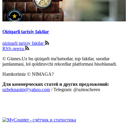
Qiziqarli tarixiy faktlar
qiziqarli tarixiy faktlar
RSS-лента
© Ginnes.Uz bu qiziqarli ma'lumotlar, top faktlar, suratlar
jamlanmasi, lol qoldiruvchi rekordlar platformasi hisoblanadi.
Hamkorimiz © NIMAGA?
Для коммерческих статей и других предложений:
uzbeknasim@yahoo.com
/ Telegram: @uzteacheren