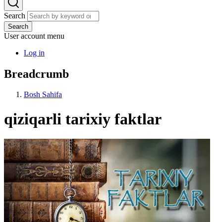
Search
Search
User account menu
Log in
Breadcrumb
Bosh Sahifa
qiziqarli tarixiy faktlar