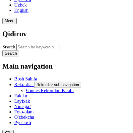
Uzbek
English
Menu
Qidiruv
Search
Search
Main navigation
Bosh Sahifa
Rekordlar
Rekordlar sub-navigation
Ginnes Rekordlari Kitobi
Faktlar
Layfxak
Nimaga?
Foto-olam
O'zbekcha
Русский