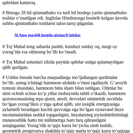
qabridan kattaroq.
# Binoga 28 hil qimmatbaho va turli hil boshqa yarim qimmatbaho
toshlar o’rnatilgan edi. Inglizlar Hindistonga bostirib kelgan davrda
ushbu qimmatbaho toshlarni talon-taroj qilganlar.
Al Aqso masjidi haqida qiziqarli faktlar
# Toj Mahal tong saharda pushti, kunduzi sutday oq, tungi oy
yorug’ida esa oltinrang bo’lib ko’rinadi.
# Toj Mahal ustunlari zilzila paytida qabrlar ustiga qulamaydigan
qilib qurilgan.
# Ushbu binoda barcha maqsadlarga mo‘ljallangan qurilmalar
bo‘lib, uning ichidagi hammom alohida o‘rinni egallaydi. G‘aroyib
tomoni shundaki, hammom bitta sham bilan isitilgan. Olimlar bu
sirni ochish uchun ko‘p yillar mobaynida tahlil o‘tkazib, hammom
qozonxonasining tepa qismi, atrofi, devorlari simmetrik ravishda
bo‘lgan yorug‘likni o‘ziga qabul qilib, uni issiqlik energiyasiga
aylantirib beradigan kuchli quvvatga ega bo‘lgan oynavand linza
moslamalaridan tashkil topganligini, linzalarning joylashtirilishidagi
mutanosiblik hatto bir millimetrga ham farq qilmasligini
aniqlaganlar. Yorug’rlik to‘qqiz karra bo‘yicha sinib tushib,
geometrik progressiya shaklida to‘qqiz marta to‘qqiz karra to‘qqizga