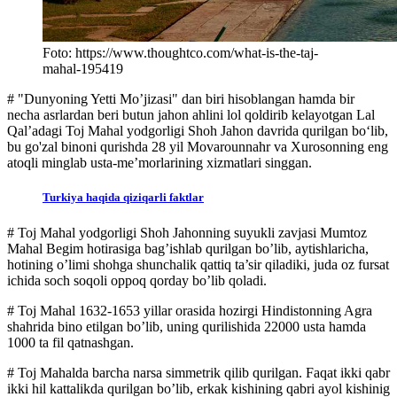
Foto: https://www.thoughtco.com/what-is-the-taj-
mahal-195419
# "Dunyoning Yetti Mo’jizasi" dan biri hisoblangan hamda bir
necha asrlardan beri butun jahon ahlini lol qoldirib kelayotgan Lal
Qal’adagi Toj Mahal yodgorligi Shoh Jahon davrida qurilgan bo‘lib,
bu go'zal binoni qurishda 28 yil Movarounnahr va Xurosonning eng
atoqli minglab usta-me’morlarining xizmatlari singgan.
Turkiya haqida qiziqarli faktlar
# Toj Mahal yodgorligi Shoh Jahonning suyukli zavjasi Mumtoz
Mahal Begim hotirasiga bag’ishlab qurilgan bo’lib, aytishlaricha,
hotining o’limi shohga shunchalik qattiq ta’sir qiladiki, juda oz fursat
ichida soch soqoli oppoq qorday bo’lib qoladi.
# Toj Mahal 1632-1653 yillar orasida hozirgi Hindistonning Agra
shahrida bino etilgan bo’lib, uning qurilishida 22000 usta hamda
1000 ta fil qatnashgan.
# Toj Mahalda barcha narsa simmetrik qilib qurilgan. Faqat ikki qabr
ikki hil kattalikda qurilgan bo’lib, erkak kishining qabri ayol kishinig