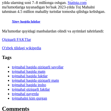
yilda ularning soni 7–8 millionga oshgan.
Statista.com
ma'lumotlariga tayanadigan bo'lsak 2023-yilda Toj Mahalni
tahminan 4.5 million mahalliy turistlar tomosha qilishga kelishgan.
Xitoy haqida faktlar
Ma'lumotlar quyidagi manbalardan olindi va ayrimlari tahrirlandi:
Qiziqarli FAKTlar
O'zbek tilidagi wikipedia
Tags
tojmahal haqida qiziqarli savollar
tojmahal haqida matn
tojmahal haqida faktlar
tojmahal haqida qiziqarli matn
tojmahal haqida insho
tojmahal qiziqarli faktlar
tojmahal qayerda
tojmahalni kim qurgan
Comments