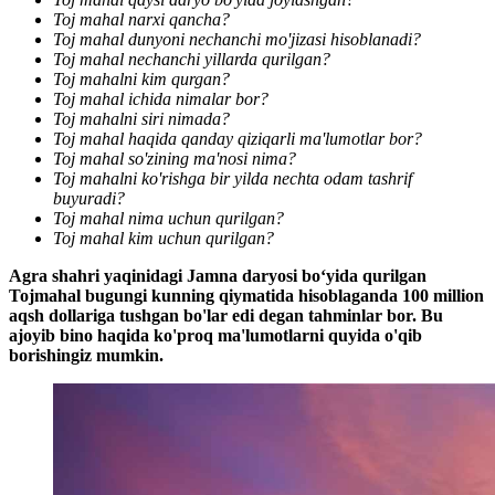
Toj mahal narxi qancha?
Toj mahal dunyoni nechanchi mo'jizasi hisoblanadi?
Toj mahal nechanchi yillarda qurilgan?
Toj mahalni kim qurgan?
Toj mahal ichida nimalar bor?
Toj mahalni siri nimada?
Toj mahal haqida qanday qiziqarli ma'lumotlar bor?
Toj mahal so'zining ma'nosi nima?
Toj mahalni ko'rishga bir yilda nechta odam tashrif
buyuradi?
Toj mahal nima uchun qurilgan?
Toj mahal kim uchun qurilgan?
Agra shahri yaqinidagi Jamna daryosi boʻyida qurilgan
Tojmahal bugungi kunning qiymatida hisoblaganda 100 million
aqsh dollariga tushgan bo'lar edi degan tahminlar bor. Bu
ajoyib bino haqida ko'proq ma'lumotlarni quyida o'qib
borishingiz mumkin.