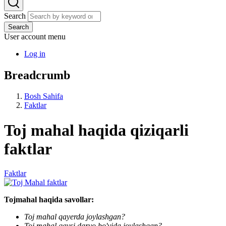
Search
Search
User account menu
Log in
Breadcrumb
Bosh Sahifa
Faktlar
Toj mahal haqida qiziqarli
faktlar
Faktlar
Tojmahal haqida savollar:
Toj mahal qayerda joylashgan?
Toj mahal qaysi daryo bo'yida joylashgan?