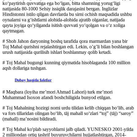
ko‘paytirish quvvatiga ega bo‘lgan, bitta shamning yorug‘ligi
natijasida 80-1000 Selsiy issiqlik darajasini bergan. Inglizlar
Hindistonni istilo qilgan davrlarda bu sirni ochish maqsadida ushbu
oynalarni va g‘ishtlarni alohida-alohida ajratib olganlar, natijada
qayta joyiga qo‘yilganda isitish quvvati yo‘qolgan va o‘z xoliga
qaytmagan.
# Shoh Jahon daryoning boshq tarafida qora marmardan yana bir
Toj Mahal qurishni rejalashtirgan edi. Lekin, o’g’li bilan boshlangan
urush natijasida qurilisih ishlari boshlanmay qolib ketadi.
# Toj Mahal bugungi kunning qiymatida hisoblaganda 100 million
aqsh dollariga tushgan.
Dubay haqida faktlar
# Maqbara (loyiha meʼmori Ahmad Lahori) turk meʼmori
Muhammad Isoxon afandi boshchiligida bunyod etilgan.
# Toj Mahalning hozirgi nomi urdu tilidan kelib chiqqan boʻlib, arab
va fors tillaridan olingan boʻlib, tāj mahall soʻzlari “toj” (tāj) “saroy”
(mahall) maʼnosini bildiradi.
# Toj Mahal ko'plab sayyohlarni jalb qiladi. YUNESKO 2001-yilda
2 milliondan ortiq tashrif buyuruvchilarni hujjatlashtirgan, 2014-