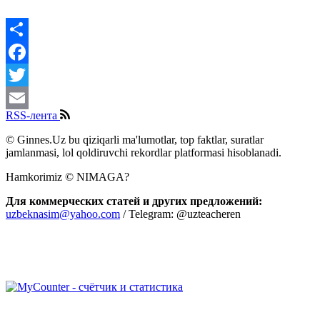
Share
Facebook
Twitter
RSS-лента
Email
© Ginnes.Uz bu qiziqarli ma'lumotlar, top faktlar, suratlar
jamlanmasi, lol qoldiruvchi rekordlar platformasi hisoblanadi.
Hamkorimiz © NIMAGA?
Для коммерческих статей и других предложений:
uzbeknasim@yahoo.com
/ Telegram: @uzteacheren