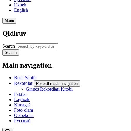
Uzbek
English
Menu
Qidiruv
Search
Search
Main navigation
Bosh Sahifa
Rekordlar
Rekordlar sub-navigation
Ginnes Rekordlari Kitobi
Faktlar
Layfxak
Nimaga?
Foto-olam
O'zbekcha
Русский