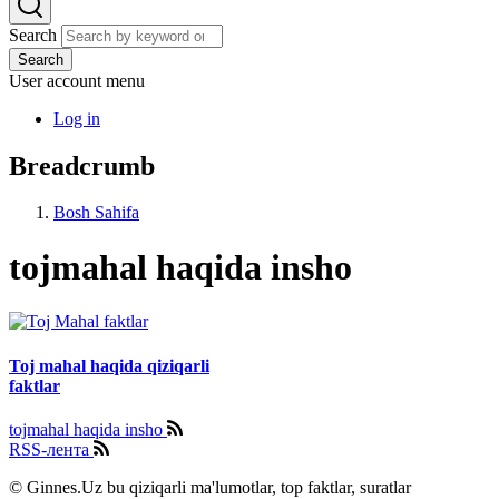
Search
Search
User account menu
Log in
Breadcrumb
Bosh Sahifa
tojmahal haqida insho
Toj mahal haqida qiziqarli
faktlar
tojmahal haqida insho
RSS-лента
© Ginnes.Uz bu qiziqarli ma'lumotlar, top faktlar, suratlar