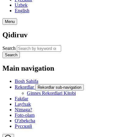
Uzbek
English
Menu
Qidiruv
Search
Search
Main navigation
Bosh Sahifa
Rekordlar
Rekordlar sub-navigation
Ginnes Rekordlari Kitobi
Faktlar
Layfxak
Nimaga?
Foto-olam
O'zbekcha
Русский