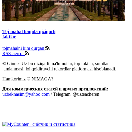
Toj mahal haqida qiziqarli
faktlar
tojmahalni kim qurgan
RSS-лента
© Ginnes.Uz bu qiziqarli ma'lumotlar, top faktlar, suratlar
jamlanmasi, lol qoldiruvchi rekordlar platformasi hisoblanadi.
Hamkorimiz © NIMAGA?
Для коммерческих статей и других предложений:
uzbeknasim@yahoo.com
/ Telegram: @uzteacheren