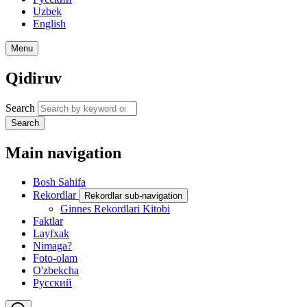
Uzbek
English
Menu
Qidiruv
Search
Search
Main navigation
Bosh Sahifa
Rekordlar
Rekordlar sub-navigation
Ginnes Rekordlari Kitobi
Faktlar
Layfxak
Nimaga?
Foto-olam
O'zbekcha
Русский