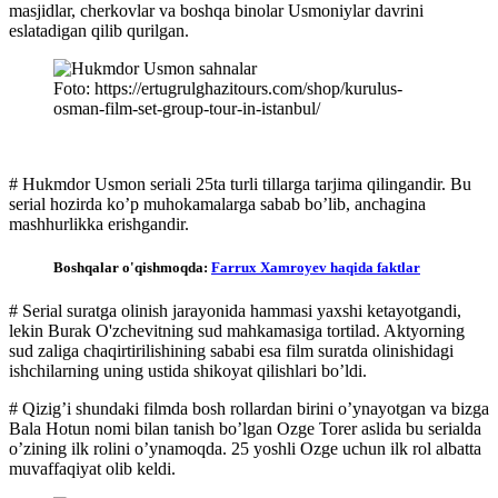
masjidlar, cherkovlar va boshqa binolar Usmoniylar davrini
eslatadigan qilib qurilgan.
Foto: https://ertugrulghazitours.com/shop/kurulus-
osman-film-set-group-tour-in-istanbul/
# Hukmdor Usmon seriali 25ta turli tillarga tarjima qilingandir. Bu
serial hozirda ko’p muhokamalarga sabab bo’lib, anchagina
mashhurlikka erishgandir.
Boshqalar o'qishmoqda:
Farrux Xamroyev haqida faktlar
# Serial suratga olinish jarayonida hammasi yaxshi ketayotgandi,
lekin Burak O'zchevitning sud mahkamasiga tortilad. Aktyorning
sud zaliga chaqirtirilishining sababi esa film suratda olinishidagi
ishchilarning uning ustida shikoyat qilishlari bo’ldi.
# Qizig’i shundaki filmda bosh rollardan birini o’ynayotgan va bizga
Bala Hotun nomi bilan tanish bo’lgan Ozge Torer aslida bu serialda
o’zining ilk rolini o’ynamoqda. 25 yoshli Ozge uchun ilk rol albatta
muvaffaqiyat olib keldi.