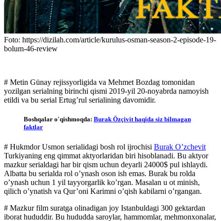
Foto: https://dizilah.com/article/kurulus-osman-season-2-episode-19-
bolum-46-review
# Metin Günay rejissyorligida va Mehmet Bozdag tomonidan
yozilgan serialning birinchi qismi 2019-yil 20-noyabrda namoyish
etildi va bu serial Ertug’rul serialining davomidir.
Boshqalar o'qishmoqda:
Burak Özçivit haqida siz bilmagan
faktlar
# Hukmdor Usmon serialidagi bosh rol ijrochisi
Burak O’zchevit
Turkiyaning eng qimmat aktyorlaridan biri hisoblanadi. Bu aktyor
mazkur serialdagi har bir qism uchun deyarli 24000$ pul ishlaydi.
Albatta bu serialda rol o’ynash oson ish emas. Burak bu rolda
o’ynash uchun 1 yil tayyorgarlik ko’rgan. Masalan u ot minish,
qilich o’ynatish va Qur’oni Karimni o’qish kabilarni o’rgangan.
# Mazkur film suratga olinadigan joy Istanbuldagi 300 gektardan
iborat hududdir. Bu hududda saroylar, hammomlar, mehmonxonalar,