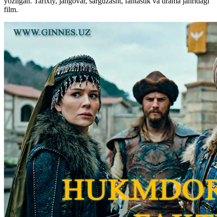
yozilgan. Tarixiy, jangovar, sarguzasht, fantastik va drama janridagi
film.