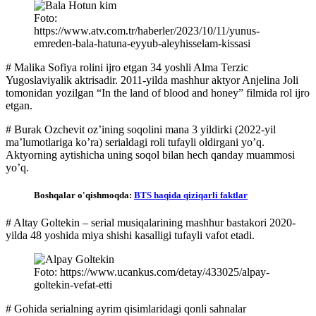
Foto:
https://www.atv.com.tr/haberler/2023/10/11/yunus-
emreden-bala-hatuna-eyyub-aleyhisselam-kissasi
# Malika Sofiya rolini ijro etgan 34 yoshli Alma Terzic
Yugoslaviyalik aktrisadir. 2011-yilda mashhur aktyor Anjelina Joli
tomonidan yozilgan “In the land of blood and honey” filmida rol ijro
etgan.
# Burak Ozchevit oz’ining soqolini mana 3 yildirki (2022-yil
ma’lumotlariga ko’ra) serialdagi roli tufayli oldirgani yo’q.
Aktyorning aytishicha uning soqol bilan hech qanday muammosi
yo’q.
Boshqalar o'qishmoqda:
BTS haqida qiziqarli faktlar
# Altay Goltekin – serial musiqalarining mashhur bastakori 2020-
yilda 48 yoshida miya shishi kasalligi tufayli vafot etadi.
Foto: https://www.ucankus.com/detay/433025/alpay-
goltekin-vefat-etti
# Gohida serialning ayrim qisimlaridagi qonli sahnalar