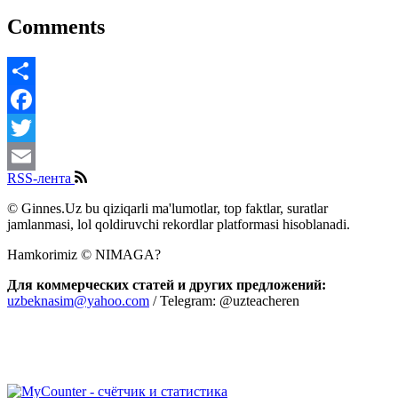
Comments
Share
Facebook
Twitter
RSS-лента
Email
© Ginnes.Uz bu qiziqarli ma'lumotlar, top faktlar, suratlar
jamlanmasi, lol qoldiruvchi rekordlar platformasi hisoblanadi.
Hamkorimiz © NIMAGA?
Для коммерческих статей и других предложений:
uzbeknasim@yahoo.com
/ Telegram: @uzteacheren