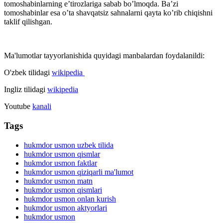
tomoshabinlarning e’tirozlariga sabab bo’lmoqda. Ba’zi
tomoshabinlar esa o’ta shavqatsiz sahnalarni qayta ko’rib chiqishni
taklif qilishgan.
Ma'lumotlar tayyorlanishida quyidagi manbalardan foydalanildi:
O'zbek tilidagi
wikipedia
Ingliz tilidagi
wikipedia
Youtube
kanali
Tags
hukmdor usmon uzbek tilida
hukmdor usmon qismlar
hukmdor usmon faktlar
hukmdor usmon qiziqarli ma'lumot
hukmdor usmon matn
hukmdor usmon qismlari
hukmdor usmon onlan kurish
hukmdor usmon aktyorlari
hukmdor usmon