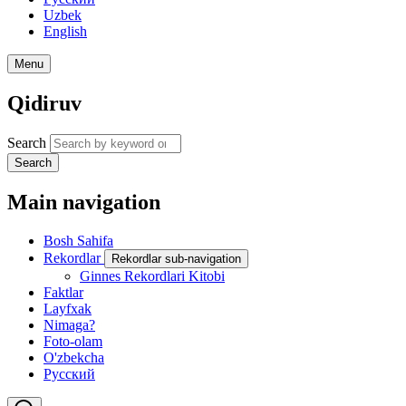
Uzbek
English
Menu
Qidiruv
Search
Search
Main navigation
Bosh Sahifa
Rekordlar
Rekordlar sub-navigation
Ginnes Rekordlari Kitobi
Faktlar
Layfxak
Nimaga?
Foto-olam
O'zbekcha
Русский