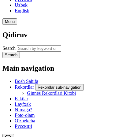
Uzbek
English
Menu
Qidiruv
Search
Search
Main navigation
Bosh Sahifa
Rekordlar
Rekordlar sub-navigation
Ginnes Rekordlari Kitobi
Faktlar
Layfxak
Nimaga?
Foto-olam
O'zbekcha
Русский