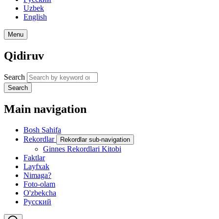
Uzbek
English
Menu
Qidiruv
Search
Search
Main navigation
Bosh Sahifa
Rekordlar
Rekordlar sub-navigation
Ginnes Rekordlari Kitobi
Faktlar
Layfxak
Nimaga?
Foto-olam
O'zbekcha
Русский