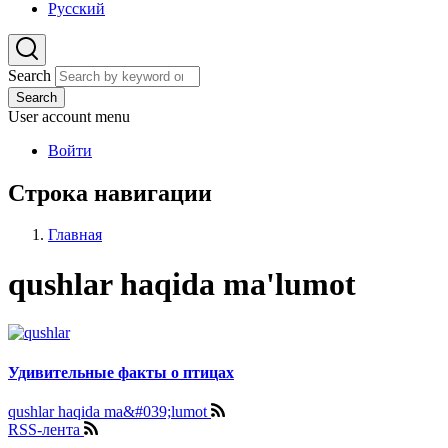
Русский
Search
Search
User account menu
Войти
Строка навигации
Главная
qushlar haqida ma'lumot
Удивительные факты о птицах
qushlar haqida ma&#039;lumot
RSS-лента