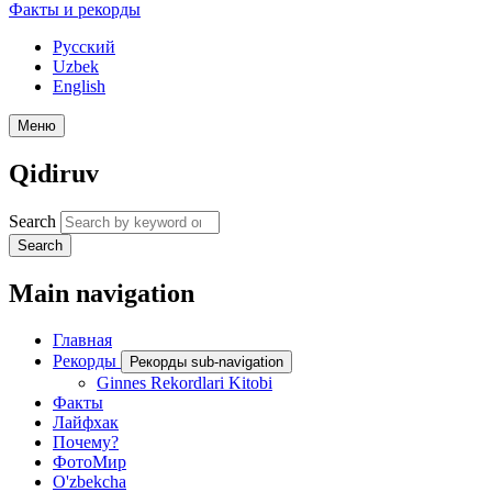
Факты и рекорды
Русский
Uzbek
English
Меню
Qidiruv
Search
Search
Main navigation
Главная
Рекорды
Рекорды sub-navigation
Ginnes Rekordlari Kitobi
Факты
Лайфхак
Почему?
ФотоМир
O'zbekcha