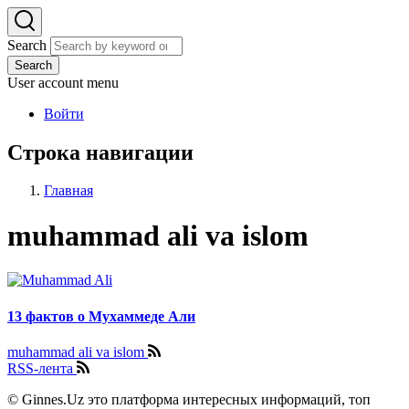
Search
Search
User account menu
Войти
Строка навигации
Главная
muhammad ali va islom
13 фактов о Мухаммеде Али
muhammad ali va islom
RSS-лента
© Ginnes.Uz это платформа интересных информаций, топ