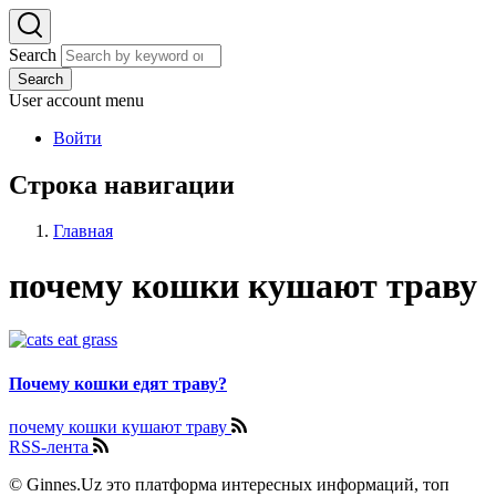
Search
Search
User account menu
Войти
Строка навигации
Главная
почему кошки кушают траву
Почему кошки едят траву?
почему кошки кушают траву
RSS-лента
© Ginnes.Uz это платформа интересных информаций, топ