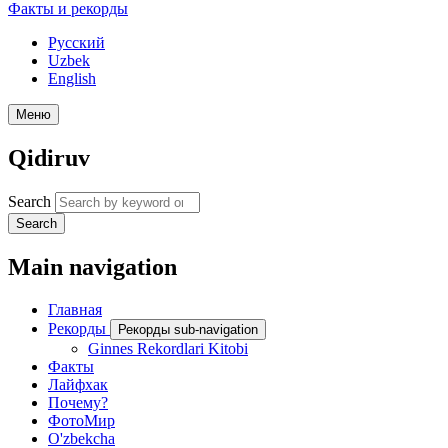
Факты и рекорды
Русский
Uzbek
English
Меню
Qidiruv
Search
Search
Main navigation
Главная
Рекорды
Рекорды sub-navigation
Ginnes Rekordlari Kitobi
Факты
Лайфхак
Почему?
ФотоМир
O'zbekcha