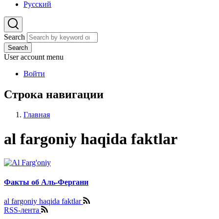
Русский
Search
Search
User account menu
Войти
Строка навигации
Главная
al fargoniy haqida faktlar
Факты об Аль-Фергани
al fargoniy haqida faktlar
RSS-лента