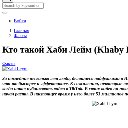
Search
Search
User
Войти
account
Главная
menu
Факты
Строка
навигации
Кто такой Хаби Лейм (Khaby 
Факты
За последние несколько лет люди, делящиеся лайфхаками в Ин
что-то быстрее и эффективнее. К сожалению, некоторые лю
когда начал публиковать видео в TikTok. В своих видео он 
начал расти. В настоящее время у него более 53 миллионов п