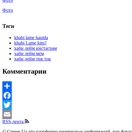
Фото
Фото
Теги
khabi lame haqida
khabi Lame kim?
хаби лейм инстаграм
хаби лейм мем
хаби лейм тик ток
Комментарии
Share
Facebook
Twitter
RSS-лента
Email
© Ginnes.Uz это платформа интересных информаций, топ факто