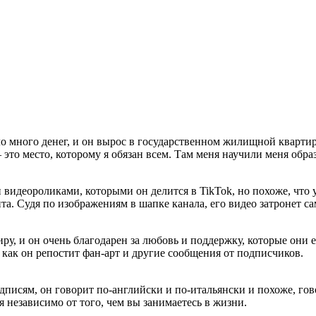
ло много денег, и он вырос в государственном жилищной квартире
 – это место, которому я обязан всем. Там меня научили меня об
идеороликами, которыми он делится в TikTok, но похоже, что у
та. Судя по изображениям в шапке канала, его видео затронет са
ру, и он очень благодарен за любовь и поддержку, которые они
, как он репостит фан-арт и другие сообщения от подписчиков.
одписям, он говорит по-английски и по-итальянски и похоже, го
я независимо от того, чем вы занимаетесь в жизни.