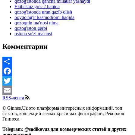
qozog'istonda qancha millatlar yashaydi
Ekibastuz gres 2 haqida
qozog'istonda uran qazib olish
boyqo'ng'ir kasmodromi haqida
qozoqnin ma'nosi nima
qozog'iston gerbi
ostona so'zi ma'nosi
Комментарии
Share
Facebook
Twitter
RSS-лента
Email
© Ginnes.Uz это платформа интересных информаций, топ
фактов, коллекций самых красивых фотографий, Рекордов
Гиннеса.
Telegram: @sadikovuz для коммерческих статей и других
предложений.