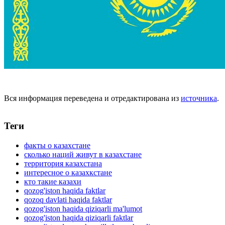
Вся информация переведена и отредактирована из
источника
.
Теги
факты о казахстане
сколько наций живут в казахстане
территория казахстана
интересное о казахкстане
кто такие казахи
qozog'iston haqida faktlar
qozoq davlati haqida faktlar
qozog'iston haqida qiziqarli ma'lumot
qozog'iston haqida qiziqarli faktlar