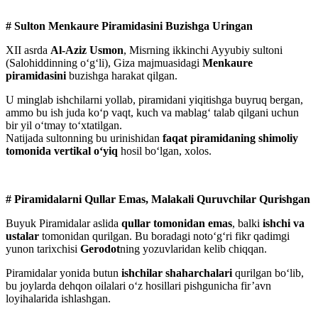
# Sulton Menkaure Piramidasini Buzishga Uringan
XII asrda
Al-Aziz Usmon
, Misrning ikkinchi Ayyubiy sultoni
(Salohiddinning o‘g‘li), Giza majmuasidagi
Menkaure
piramidasini
buzishga harakat qilgan.
U minglab ishchilarni yollab, piramidani yiqitishga buyruq bergan,
ammo bu ish juda ko‘p vaqt, kuch va mablag‘ talab qilgani uchun
bir yil o‘tmay to‘xtatilgan.
Natijada sultonning bu urinishidan
faqat piramidaning shimoliy
tomonida vertikal o‘yiq
hosil bo‘lgan, xolos.
# Piramidalarni Qullar Emas, Malakali Quruvchilar Qurishgan
Buyuk Piramidalar aslida
qullar tomonidan emas
, balki
ishchi va
ustalar
tomonidan qurilgan. Bu boradagi noto‘g‘ri fikr qadimgi
yunon tarixchisi
Gerodot
ning yozuvlaridan kelib chiqqan.
Piramidalar yonida butun
ishchilar shaharchalari
qurilgan bo‘lib,
bu joylarda dehqon oilalari o‘z hosillari pishgunicha fir’avn
loyihalarida ishlashgan.