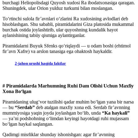
burchagi Heliopolisdagi Quyosh xudosi Ra ibodatxonasiga qaragan.
Shuningdek, ular Orion yulduz turkumi bilan moslangan.
To‘rtinchi sulola fir’avnlari o‘zlarini Ra xudosining avlodlari deb
hisoblashgan. Shu sababli, piramidalarini Giza platosida mukammal
burchak ostida joylashtirib, ular quyoshning kundalik hayot
aylanishining tabiiy qismiga aylantirganlar.
Piramidalarni Buyuk Sfenks qo‘riqlaydi — u odam boshi (ehtimol
fir’avn Xafre) va arslon tanasiga ega ohaktosh haykaldir.
2-jahon urushi haqida faktlar
# Piramidalarda Marhumning Ruhi Dam Olishi Uchun Maxfiy
Xona Bo‘lgan
Piramidaning ulug‘vor tuzilishi qadar muhim bo‘lgan yana bir narsa
— bu
“Serdab”
deb atalgan maxfiy xona edi. Serdab fir’avnning
mummiyosiga yaqin joyda joylashgan bo‘lib, unda
“Ka haykali”
— ya’ni podshohning o‘limdan keyingi hayotdagi ruhi mujassam
bo‘lgan haykal saqlangan.
Qadimgi misrliklar shunday ishonishgan: agar fir’avnning