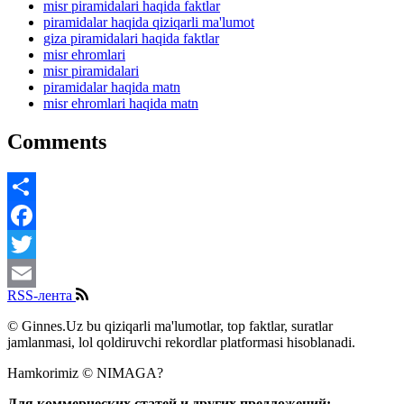
misr piramidalari haqida faktlar
piramidalar haqida qiziqarli ma'lumot
giza piramidalari haqida faktlar
misr ehromlari
misr piramidalari
piramidalar haqida matn
misr ehromlari haqida matn
Comments
Share
Facebook
Twitter
RSS-лента
Email
© Ginnes.Uz bu qiziqarli ma'lumotlar, top faktlar, suratlar
jamlanmasi, lol qoldiruvchi rekordlar platformasi hisoblanadi.
Hamkorimiz © NIMAGA?
Для коммерческих статей и других предложений: