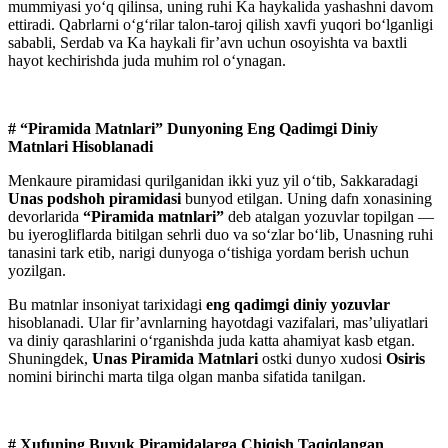
mummiyasi yo‘q qilinsa, uning ruhi Ka haykalida yashashni davom
ettiradi. Qabrlarni o‘g‘rilar talon-taroj qilish xavfi yuqori bo‘lganligi
sababli, Serdab va Ka haykali fir’avn uchun osoyishta va baxtli
hayot kechirishda juda muhim rol o‘ynagan.
# “Piramida Matnlari” Dunyoning Eng Qadimgi Diniy
Matnlari Hisoblanadi
Menkaure piramidasi qurilganidan ikki yuz yil o‘tib, Sakkaradagi
Unas podshoh piramidasi
bunyod etilgan. Uning dafn xonasining
devorlarida
“Piramida matnlari”
deb atalgan yozuvlar topilgan —
bu iyerogliflarda bitilgan sehrli duo va so‘zlar bo‘lib, Unasning ruhi
tanasini tark etib, narigi dunyoga o‘tishiga yordam berish uchun
yozilgan.
Bu matnlar insoniyat tarixidagi
eng qadimgi diniy yozuvlar
hisoblanadi. Ular fir’avnlarning hayotdagi vazifalari, mas’uliyatlari
va diniy qarashlarini o‘rganishda juda katta ahamiyat kasb etgan.
Shuningdek,
Unas Piramida Matnlari
ostki dunyo xudosi
Osiris
nomini birinchi marta tilga olgan manba sifatida tanilgan.
# Xufuning Buyuk Piramidalarga Chiqish Taqiqlangan