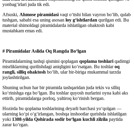
yonbag‘irlari juda tik edi.
Afsuski,
Ahmose piramidasi
vaqt o‘tishi bilan vayron bo‘lib, qulab
tushgan, sababi esa uning asosan
loy g‘ishtlardan
qurilgan edi. Bu
material shimoldagi piramidalarda ishlatilgan ohaktosh kabi
mustahkam emas edi.
# Piramidalar Aslida Oq Rangda Bo‘lgan
Piramidalarning tashqi qismini qoplagan
qoplama toshlari
qadimgi
misrliklarning qurilishdagi aniqligini ko‘rsatgan. Bu toshlar
oq
rangli, silliq ohaktosh
bo‘lib, ular bir-biriga mukammal tarzda
joylashtirilgan.
Shuning uchun har bir piramida tashqaridan juda tekis va silliq
ko‘rinishga ega bo‘lgan. Bu toshlar quyosh nurlarini oyna kabi aks
ettirib, piramidalarga porloq, yaltiroq ko‘rinish bergan.
Hozirda bu qoplama toshlarining deyarli barchasi yo‘qolgan —
ularning ko‘pi o‘g‘irlangan, boshqa inshootlar qurishda ishlatilgan
yoki
1308-yilda Qohirada sodir bo‘lgan kuchli zilzila
paytida
zarar ko‘rgan.