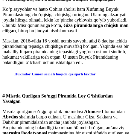
Ko‘p sayyohlar va hatto Qohira aholisi ham Xufuning Buyuk
Piramidasining cho‘qqisiga chiqishga uringan. Ularning aksariyati
joyida hibsga olinadi, lekin ko‘pincha ayblovsiz qo‘yib yuboriladi.
Chunki Misr qonunlariga ko‘ra,
Giza piramidalarga chiqish man
etilgan
, biroq bu jinoyat hisoblanmaydi.
Masalan, 2016-yilda 16 yoshli nemis sayyohi atigi 8 daqiqa ichida
piramidaning tepasiga chiqishga muvaffaq bo‘lgan. Yaqinda esa bir
mahalliy fuqaro piramidaning tepasidagi yog‘och ustunni sindirib,
hukumat vakillariga tosh otgan. U ustun Buyuk Piramidaning
balandligini o‘lchash uchun ishlatilgan edi.
Hukmdor Usmon seriali haqida qiziqarli faktlar
# Misrda Qurilgan So‘nggi Piramida Loy G‘ishtlardan
Yasalgan
Misrda qurilgan so‘nggi qirollik piramidasi
Ahmose I
tomonidan
Abydos
shahrida barpo etilgan. U mashhur Giza, Sakkara va
Dahshur piramidalardan ancha janubda joylashgan.
Bu piramidaning balandligi taxminan 50 metr bo‘lgan, an’anaviy
marosim ibodatxonasi
majmuasining bir qismi sifatida qurilgan va