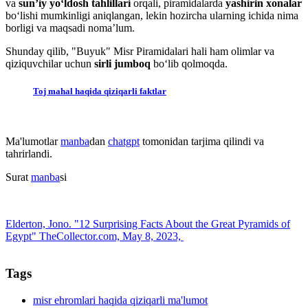
va
sun’iy yo‘ldosh tahlillari
orqali, piramidalarda
yashirin xonalar
bo‘lishi mumkinligi aniqlangan, lekin hozircha ularning ichida nima
borligi va maqsadi noma’lum.
Shunday qilib, "Buyuk" Misr Piramidalari hali ham olimlar va
qiziquvchilar uchun
sirli jumboq
bo‘lib qolmoqda.
Toj mahal haqida qiziqarli faktlar
Ma'lumotlar
manba
dan
chatgpt
tomonidan tarjima qilindi va
tahrirlandi.
Surat
manba
si
Elderton, Jono. "12 Surprising Facts About the Great Pyramids of
Egypt" TheCollector.com, May 8, 2023,
Tags
misr ehromlari haqida qiziqarli ma'lumot