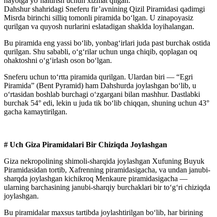
hayotga yo‘naltirish uchun xizmat qilgan.
Dahshur shahridagi Sneferu fir’avnining Qizil Piramidasi qadimgi
Misrda birinchi silliq tomonli piramida bo‘lgan. U zinapoyasiz
qurilgan va quyosh nurlarini eslatadigan shaklda loyihalangan.
Bu piramida eng yassi bo‘lib, yonbag‘irlari juda past burchak ostida
qurilgan. Shu sababli, o‘g‘rilar uchun unga chiqib, qoplagan oq
ohaktoshni o‘g‘irlash oson bo‘lgan.
Sneferu uchun to‘rtta piramida qurilgan. Ulardan biri — “Egri
Piramida” (Bent Pyramid) ham Dahshurda joylashgan bo‘lib, u
o‘rtasidan boshlab burchagi o‘zgargani bilan mashhur. Dastlabki
burchak 54° edi, lekin u juda tik bo‘lib chiqqan, shuning uchun 43°
gacha kamaytirilgan.
# Uch Giza Piramidalari Bir Chiziqda Joylashgan
Giza nekropolining shimoli-sharqida joylashgan Xufuning Buyuk
Piramidasidan tortib, Xafrenning piramidasigacha, va undan janubi-
sharqda joylashgan kichikroq Menkaure piramidasigacha —
ularning barchasining janubi-sharqiy burchaklari bir to‘g‘ri chiziqda
joylashgan.
Bu piramidalar maxsus tartibda joylashtirilgan bo‘lib, har birining