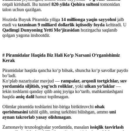
orqali kirishadi. Bu tunnel
820-yilda Qohira sultoni
tomonidan
talon uchun qazilgan.
Hozirda Buyuk Piramida yiliga
14 millionga yaqin sayyohni
jalb
etadi va
taxminan 9 milliard dollarlik iqtisodiy foyda
keltiradi. U
Qadimgi Dunyoning Yetti Mo‘jizasidan
hozirgacha saqlanib
qolgan yagona inshootdir.
# Piramidalar Haqida Biz Hali Ko‘p Narsani O‘rganishimiz
Kerak
Piramidalar haqida qancha ko‘p bilsak, shuncha ko‘p savollar paydo
bo‘ladi.
Ko‘plab nazariyalar mavjud —
rampalar, arqonli tortgichlar, suv
yordamida siljitish, yog‘och roliklar
, yoki
ulkan yo‘laklar
—
lekin toshlarni qanday qilib aniq joyiga ko‘tarib, mahkamlashgani
haqida
aniq dalil
hanuz topilmagan.
Olimlar piramida toshlarini bir-biriga biriktiruvchi
ohak
qorishmasini
tahlil qilib, uning tarkibini bilishgan, ammo
uni
aynan takrorlab yasay olishmagan
.
Zamonaviy texnologiyalar yordamida, masalan
issiqlik tasvirlash