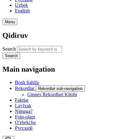
Uzbek
English
Menu
Qidiruv
Search
Search
Main navigation
Bosh Sahifa
Rekordlar
Rekordlar sub-navigation
Ginnes Rekordlari Kitobi
Faktlar
Layfxak
Nimaga?
Foto-olam
O'zbekcha
Русский