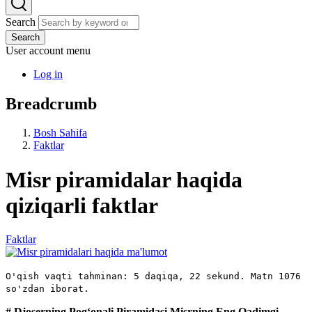
Search
Search
User account menu
Log in
Breadcrumb
Bosh Sahifa
Faktlar
Misr piramidalar haqida
qiziqarli faktlar
Faktlar
O'qish vaqti tahminan: 5 daqiqa, 22 sekund. Matn 1076
so'zdan iborat.
# Djoserning Pog‘onali Piramidasi Misrning Eng Qadimgi