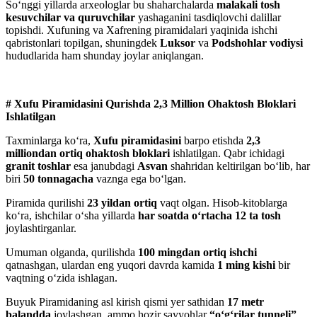
So‘nggi yillarda arxeologlar bu shaharchalarda
malakali tosh
kesuvchilar va quruvchilar
yashaganini tasdiqlovchi dalillar
topishdi. Xufuning va Xafrening piramidalari yaqinida ishchi
qabristonlari topilgan, shuningdek
Luksor
va
Podshohlar vodiysi
hududlarida ham shunday joylar aniqlangan.
# Xufu Piramidasini Qurishda 2,3 Million Ohaktosh Bloklari
Ishlatilgan
Taxminlarga ko‘ra,
Xufu piramidasini
barpo etishda
2,3
milliondan ortiq ohaktosh bloklari
ishlatilgan. Qabr ichidagi
granit toshlar
esa janubdagi
Asvan
shahridan keltirilgan bo‘lib, har
biri
50 tonnagacha
vaznga ega bo‘lgan.
Piramida qurilishi
23 yildan ortiq
vaqt olgan. Hisob-kitoblarga
ko‘ra, ishchilar o‘sha yillarda
har soatda o‘rtacha 12 ta tosh
joylashtirganlar.
Umuman olganda, qurilishda
100 mingdan ortiq ishchi
qatnashgan, ulardan eng yuqori davrda kamida
1 ming kishi
bir
vaqtning o‘zida ishlagan.
Buyuk Piramidaning asl kirish qismi yer sathidan
17 metr
balandda
joylashgan, ammo hozir sayyohlar
“o‘g‘rilar tunneli”