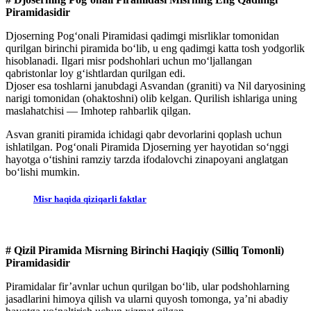
Piramidasidir
Djoserning Pog‘onali Piramidasi qadimgi misrliklar tomonidan
qurilgan birinchi piramida bo‘lib, u eng qadimgi katta tosh yodgorlik
hisoblanadi. Ilgari misr podshohlari uchun mo‘ljallangan
qabristonlar loy g‘ishtlardan qurilgan edi.
Djoser esa toshlarni janubdagi Asvandan (graniti) va Nil daryosining
narigi tomonidan (ohaktoshni) olib kelgan. Qurilish ishlariga uning
maslahatchisi — Imhotep rahbarlik qilgan.
Asvan graniti piramida ichidagi qabr devorlarini qoplash uchun
ishlatilgan. Pog‘onali Piramida Djoserning yer hayotidan so‘nggi
hayotga o‘tishini ramziy tarzda ifodalovchi zinapoyani anglatgan
bo‘lishi mumkin.
Misr haqida qiziqarli faktlar
# Qizil Piramida Misrning Birinchi Haqiqiy (Silliq Tomonli)
Piramidasidir
Piramidalar fir’avnlar uchun qurilgan bo‘lib, ular podshohlarning
jasadlarini himoya qilish va ularni quyosh tomonga, ya’ni abadiy