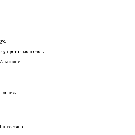
ус.
бу против монголов.
 Анатолии.
вления.
Чингисхана.