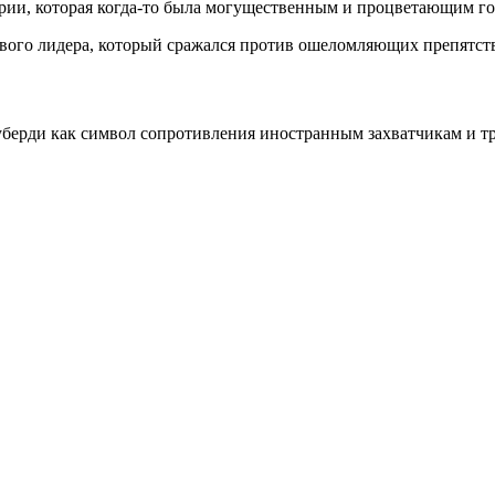
ерии, которая когда-то была могущественным и процветающим г
вого лидера, который сражался против ошеломляющих препятств
ерди как символ сопротивления иностранным захватчикам и тра