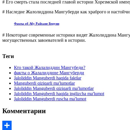
# Его смерть стала последней главой истории Хорезмской имп
# Наследие Жалолиддина Мангуберди как храброго и настойчи
Факты об Абу Райхане Беруни
# Некоторые современные историки видят Жалолиддина Мангуб
могущественных завоевателей в истории.
Теги
Кто такой Жалалиддин Мангубеди?
факты о Жалалиддине Мангуберди
Jaloliddin Manguberdi haqida faktlar
Manguberdi qiziqarli ma'lumotlar
Jaloliddin Manguberdi qiziqarli ma'lumotlar
Jaloliddin Manguberdi haqida inglizcha ma'lumot
Jaloliddin Manguberdi ruscha ma'lumot
Комментарии