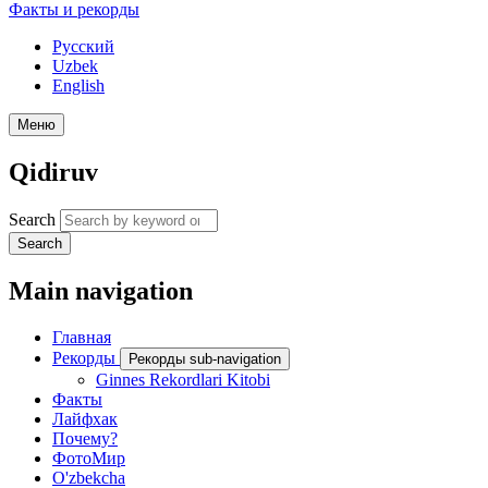
Факты и рекорды
Русский
Uzbek
English
Меню
Qidiruv
Search
Search
Main navigation
Главная
Рекорды
Рекорды sub-navigation
Ginnes Rekordlari Kitobi
Факты
Лайфхак
Почему?
ФотоМир
O'zbekcha