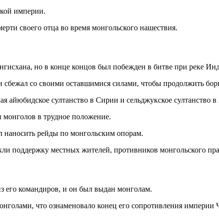
ской империи.
ерти своего отца во время монгольского нашествия.
гисхана, но в конце концов был побежден в битве при реке Инд
сбежал со своими оставшимися силами, чтобы продолжить борь
я айюбидское султанство в Сирии и сельджукское султанство в
и монголов в трудное положение.
ал наносить рейды по монгольским опорам.
ли поддержку местных жителей, противников монгольского пра
из его командиров, и он был выдан монголам.
онголами, что ознаменовало конец его сопротивления империи 