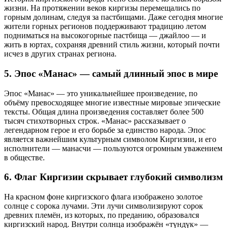
жизни. На протяжении веков киргизы перемещались по
горным долинам, следуя за пастбищами. Даже сегодня многие
жители горных регионов поддерживают традицию летом
подниматься на высокогорные пастбища — джайлоо — и
жить в юртах, сохраняя древний стиль жизни, который почти
исчез в других странах региона.
5. Эпос «Манас» — самый длинный эпос в мире
Эпос «Манас» — это уникальнейшее произведение, по
объёму превосходящее многие известные мировые эпические
тексты. Общая длина произведения составляет более 500
тысяч стихотворных строк. «Манас» рассказывает о
легендарном герое и его борьбе за единство народа. Эпос
является важнейшим культурным символом Киргизии, и его
исполнители — манасчи — пользуются огромным уважением
в обществе.
6. Флаг Киргизии скрывает глубокий символизм
На красном фоне киргизского флага изображено золотое
солнце с сорока лучами. Эти лучи символизируют сорок
древних племён, из которых, по преданию, образовался
киргизский народ. Внутри солнца изображён «түндүк» —