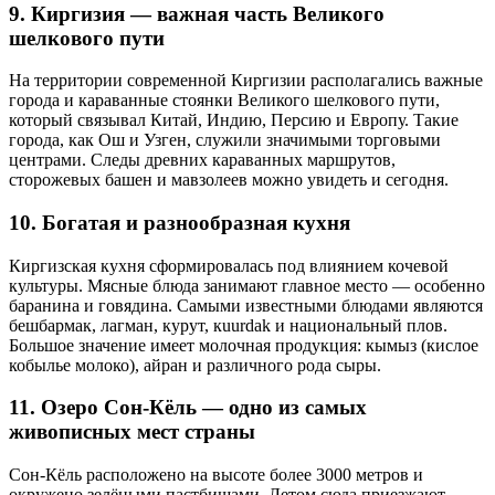
9. Киргизия — важная часть Великого
шелкового пути
На территории современной Киргизии располагались важные
города и караванные стоянки Великого шелкового пути,
который связывал Китай, Индию, Персию и Европу. Такие
города, как Ош и Узген, служили значимыми торговыми
центрами. Следы древних караванных маршрутов,
сторожевых башен и мавзолеев можно увидеть и сегодня.
10. Богатая и разнообразная кухня
Киргизская кухня сформировалась под влиянием кочевой
культуры. Мясные блюда занимают главное место — особенно
баранина и говядина. Самыми известными блюдами являются
бешбармак, лагман, курут, кuurdak и национальный плов.
Большое значение имеет молочная продукция: кымыз (кислое
кобылье молоко), айран и различного рода сыры.
11. Озеро Сон-Кёль — одно из самых
живописных мест страны
Сон-Кёль расположено на высоте более 3000 метров и
окружено зелёными пастбищами. Летом сюда приезжают