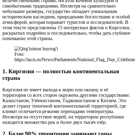
величественными горами, богатой кочевой культурой и
самобытными традициями. Несмотря на сравнительно
небольшие размеры, государство обладает уникальным
историческим наследием, природными богатствами и особой
атмосферой, которая поражает туристов и исследователей. В
этом тексте представлены 15 интересных фактов о Киргизии,
раскрытых подробно и последовательно, чтобы дать глубокое
понимание этой страны.
Foto:
https://iacis.ru/News/Parliaments/National_Flag_Day_Celebr
1. Киргизия — полностью континентальная
страна
Киргизия не имеет выхода к морю или океану, и её
территория со всех сторон окружена другими государствами:
Казахстаном, Узбекистаном, Таджикистаном и Китаем. Это
делает страну типичной континентальной территорией, где
климат отличается резкими перепадами температуры.
Несмотря на отсутствие морей, на территории республики
находится множество рек и более двух тысяч озёр.
2. Более 90% территории занимают горы