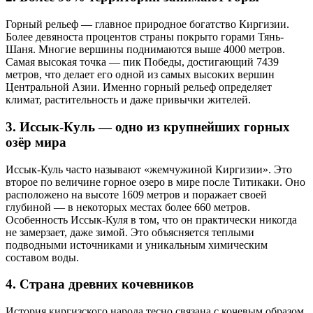
Горный рельеф — главное природное богатство Киргизии.
Более девяноста процентов страны покрыто горами Тянь-
Шаня. Многие вершины поднимаются выше 4000 метров.
Самая высокая точка — пик Победы, достигающий 7439
метров, что делает его одной из самых высоких вершин
Центральной Азии. Именно горный рельеф определяет
климат, растительность и даже привычки жителей.
3. Иссык-Куль — одно из крупнейших горных
озёр мира
Иссык-Куль часто называют «жемчужиной Киргизии». Это
второе по величине горное озеро в мире после Титикаки. Оно
расположено на высоте 1609 метров и поражает своей
глубиной — в некоторых местах более 660 метров.
Особенность Иссык-Куля в том, что он практически никогда
не замерзает, даже зимой. Это объясняется теплыми
подводными источниками и уникальным химическим
составом воды.
4. Страна древних кочевников
История киргизского народа тесно связана с кочевым образом