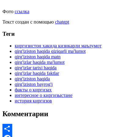
Фото
ссылка
Текст создан с помощью
chatgpt
Теги
киргизистон хакида кизикарли маълумот
qirg'iziston haqida qiziqarli ma'lumot
qirg'iziston haqida matn
qirg'izlar haqida ma'lumot
qirg'izlar tarixi haqida
qirg'izlar haqida faktlar
qirg'iziston haqida
qirg'iziston bayrog'i
факты о киргизах
интересное о киргизыстане
история киргизов
Комментарии