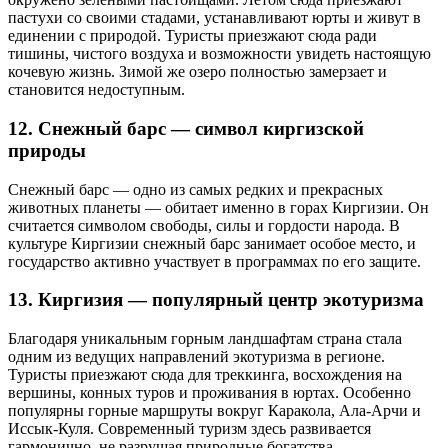
пастухи со своими стадами, устанавливают юрты и живут в
единении с природой. Туристы приезжают сюда ради
тишины, чистого воздуха и возможности увидеть настоящую
кочевую жизнь. Зимой же озеро полностью замерзает и
становится недоступным.
12. Снежный барс — символ киргизской
природы
Снежный барс — одно из самых редких и прекрасных
животных планеты — обитает именно в горах Киргизии. Он
считается символом свободы, силы и гордости народа. В
культуре Киргизии снежный барс занимает особое место, и
государство активно участвует в программах по его защите.
13. Киргизия — популярный центр экотуризма
Благодаря уникальным горным ландшафтам страна стала
одним из ведущих направлений экотуризма в регионе.
Туристы приезжают сюда для треккинга, восхождения на
вершины, конных туров и проживания в юртах. Особенно
популярны горные маршруты вокруг Каракола, Ала-Арчи и
Иссык-Куля. Современный туризм здесь развивается
гармонично, не разрушая природные богатства.