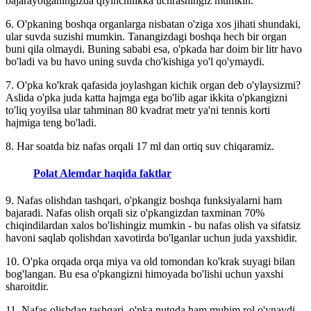
bajarayotganingizda qiyinchilikka uchrashingiz mumkin.
6. O'pkaning boshqa organlarga nisbatan o'ziga xos jihati shundaki,
ular suvda suzishi mumkin. Tanangizdagi boshqa hech bir organ
buni qila olmaydi. Buning sababi esa, o'pkada har doim bir litr havo
bo'ladi va bu havo uning suvda cho'kishiga yo'l qo'ymaydi.
7. O'pka ko'krak qafasida joylashgan kichik organ deb o'ylaysizmi?
Aslida o'pka juda katta hajmga ega bo'lib agar ikkita o'pkangizni
to'liq yoyilsa ular tahminan 80 kvadrat metr ya'ni tennis korti
hajmiga teng bo'ladi.
8. Har soatda biz nafas orqali 17 ml dan ortiq suv chiqaramiz.
Polat Alemdar haqida faktlar
9. Nafas olishdan tashqari, o'pkangiz boshqa funksiyalarni ham
bajaradi. Nafas olish orqali siz o'pkangizdan taxminan 70%
chiqindilardan xalos bo'lishingiz mumkin - bu nafas olish va sifatsiz
havoni saqlab qolishdan xavotirda bo'lganlar uchun juda yaxshidir.
10. O'pka orqada orqa miya va old tomondan ko'krak suyagi bilan
bog'langan. Bu esa o'pkangizni himoyada bo'lishi uchun yaxshi
sharoitdir.
11. Nafas olishdan tashqari, o'pka nutqda ham muhim rol o'ynaydi.