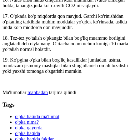
holda, tanangiz juda ko'p xavfli CO2 ni saqlaydi.
17. O'pkada ko'p miqdorda qon mavjud. Garchi ko'rinishidan
o'pkaning tarkibida muhim moddalar yo'qdek ko'rinsada, aslida
unda ko'p miqdorda qon mavjuddir.
18. Tez-tez yo'talish o'pkangiz bilan bog'liq muammo borligini
anglatadi deb o'ylamang. O'rtacha odam uchun kuniga 10 marta
yo'talish normal holatdir.
19. Ko'pgina o'pka bilan bog'liq kasalliklar jumladan, astma,
muntazam jismoniy mashqlar bilan shug'ullanish orqali tuzalishi
yoki yaxshi tomonga o'zgarishi mumkin.
Ma'lumotlar
manbadan
tarjima qilindi
Tags
o'pka haqida ma'lumot
o'pka nima?
o'pka qayerda
o'pka haqida
o'pka haqida faktlar