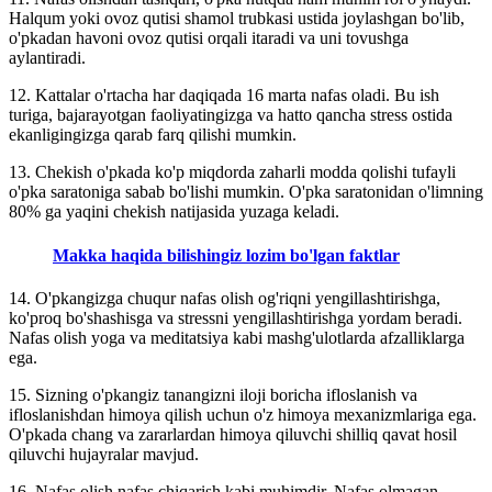
Halqum yoki ovoz qutisi shamol trubkasi ustida joylashgan bo'lib,
o'pkadan havoni ovoz qutisi orqali itaradi va uni tovushga
aylantiradi.
12. Kattalar o'rtacha har daqiqada 16 marta nafas oladi. Bu ish
turiga, bajarayotgan faoliyatingizga va hatto qancha stress ostida
ekanligingizga qarab farq qilishi mumkin.
13. Chekish o'pkada ko'p miqdorda zaharli modda qolishi tufayli
o'pka saratoniga sabab bo'lishi mumkin. O'pka saratonidan o'limning
80% ga yaqini chekish natijasida yuzaga keladi.
Makka haqida bilishingiz lozim bo'lgan faktlar
14. O'pkangizga chuqur nafas olish og'riqni yengillashtirishga,
ko'proq bo'shashisga va stressni yengillashtirishga yordam beradi.
Nafas olish yoga va meditatsiya kabi mashg'ulotlarda afzalliklarga
ega.
15. Sizning o'pkangiz tanangizni iloji boricha ifloslanish va
ifloslanishdan himoya qilish uchun o'z himoya mexanizmlariga ega.
O'pkada chang va zararlardan himoya qiluvchi shilliq qavat hosil
qiluvchi hujayralar mavjud.
16. Nafas olish nafas chiqarish kabi muhimdir. Nafas olmagan