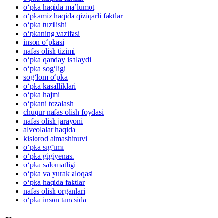
o‘pka haqida ma’lumot
o‘pkamiz haqida qiziqarli faktlar
o‘pka tuzilishi
o‘pkaning vazifasi
inson o‘pkasi
nafas olish tizimi
o‘pka qanday ishlaydi
o‘pka sog‘ligi
sog‘lom o‘pka
o‘pka kasalliklari
o‘pka hajmi
o‘pkani tozalash
chuqur nafas olish foydasi
nafas olish jarayoni
alveolalar haqida
kislorod almashinuvi
o‘pka sig‘imi
o‘pka gigiyenasi
o‘pka salomatligi
o‘pka va yurak aloqasi
o‘pka haqida faktlar
nafas olish organlari
o‘pka inson tanasida