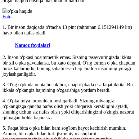
organ haqida boshqa ma'lumotlar ham bor.
Foto
1. Bir inson daqiqada o'rtacha 13 pint (tahminan 6.151294149 litr)
havo bilan nafas oladi.
Namoz foydalari
2. Inson o'pkasi nosimmetrik emas. Sizning tasavvuringizda ikkita
bir xil o'pka gavdalansa, bu xato degani. O'ng tomon o'pka chapdan
biroz kattaroqdir, buning sababi esa chap tarafda insonning yuragi
joylashganligidir.
3. O'ng o'pkada uchta bo'lak bor, chap o'pkada esa faqat ikkita. Bu
ikkala o'pkangiz hajmining o'zgarishiga yordam beradi.
4. O'pka miya tomonidan boshqariladi. Sizning miyangiz
o'pkangizga qancha nafas olish yoki chiqarish kerakligini aytadi,
shuning uchun siz nafas olish yoki chiqarishingizni o'zingiz nazorat
qilmagan holda bajarasiz.
5. Faqat bitta o'pka bilan ham sog'lom hayot kechirish mumkin.
Ammo, bir o'pka bilan turli jismoniy mashqlarni