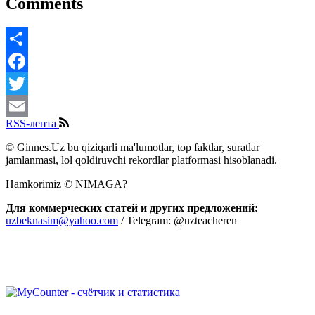
Comments
Share
Facebook
Twitter
RSS-лента
Email
© Ginnes.Uz bu qiziqarli ma'lumotlar, top faktlar, suratlar
jamlanmasi, lol qoldiruvchi rekordlar platformasi hisoblanadi.
Hamkorimiz © NIMAGA?
Для коммерческих статей и других предложений:
uzbeknasim@yahoo.com
/ Telegram: @uzteacheren