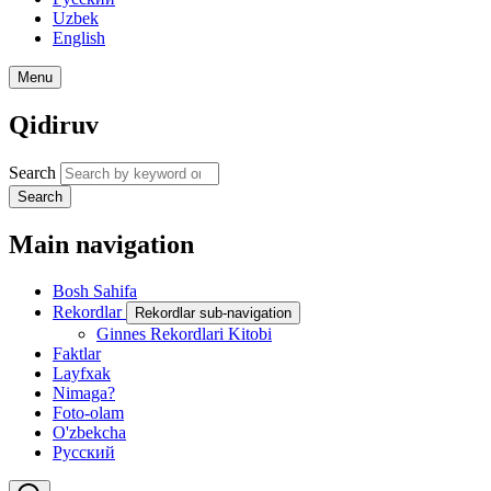
Uzbek
English
Menu
Qidiruv
Search
Search
Main navigation
Bosh Sahifa
Rekordlar
Rekordlar sub-navigation
Ginnes Rekordlari Kitobi
Faktlar
Layfxak
Nimaga?
Foto-olam
O'zbekcha
Русский