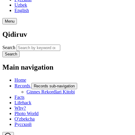
Uzbek
English
Menu
Qidiruv
Search
Search
Main navigation
Home
Records
Records sub-navigation
Ginnes Rekordlari Kitobi
Facts
Lifehack
Why?
Photo World
O'zbekcha
Русский