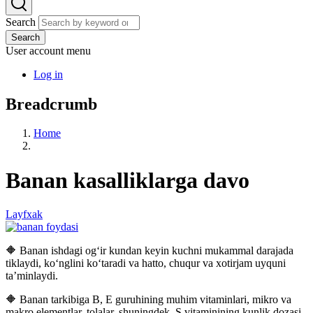
Search
Search
User account menu
Log in
Breadcrumb
Home
Banan kasalliklarga davo
Layfxak
🔶 Banan ishdagi og‘ir kundan keyin kuchni mukammal darajada
tiklaydi, ko‘nglini ko‘taradi va hatto, chuqur va xotirjam uyquni
ta’minlaydi.
🔶 Banan tarkibiga B, E guruhining muhim vitaminlari, mikro va
makro elementlar, tolalar, shuningdek, S vitaminining kunlik dozasi