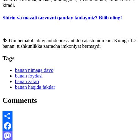
kiradi.
Shirin va mazali tarvuzni qanday tanlaymiz?
Bilib oling!
🔶 Uni bemalol tabiiy antidepressant deb atash mumkin. Kuniga 1-2
banan tushkunlikka zarracha imkoniyat bermaydi
Tags
banan nimaga davo
banan foydasi
banan zarari
banan haqida faktlar
Comments
Share
Facebook