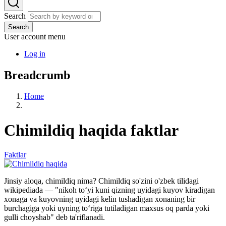
Search
Search
User account menu
Log in
Breadcrumb
Home
Chimildiq haqida faktlar
Faktlar
Jinsiy aloqa, chimildiq nima? Chimildiq so'zini o'zbek tilidagi
wikipediada
— "nikoh toʻyi kuni qizning uyidagi kuyov kiradigan
xonaga va kuyovning uyidagi kelin tushadigan xonaning bir
burchagiga yoki uyning toʻriga tutiladigan maxsus oq parda yoki
gulli choyshab" deb ta'riflanadi.