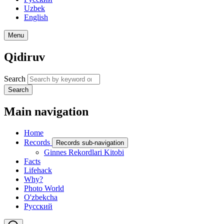
Uzbek
English
Menu
Qidiruv
Search
Search
Main navigation
Home
Records
Records sub-navigation
Ginnes Rekordlari Kitobi
Facts
Lifehack
Why?
Photo World
O'zbekcha
Русский