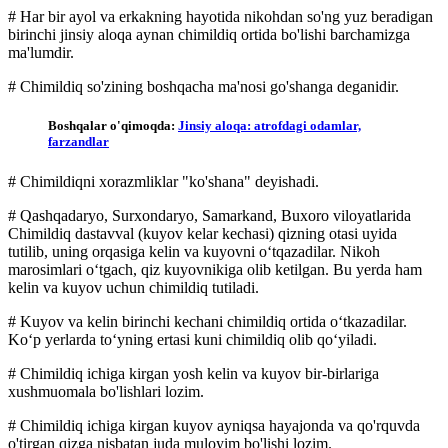
# Har bir ayol va erkakning hayotida nikohdan so'ng yuz beradigan
birinchi jinsiy aloqa aynan chimildiq ortida bo'lishi barchamizga
ma'lumdir.
# Chimildiq so'zining boshqacha ma'nosi go'shanga deganidir.
Boshqalar o'qimoqda:
Jinsiy aloqa: atrofdagi odamlar,
farzandlar
# Chimildiqni xorazmliklar "ko'shana" deyishadi.
#
Qashqadaryo, Surxondaryo, Samarkand, Buxoro viloyatlarida
Chimildiq dastavval (kuyov kelar kechasi) qizning otasi uyida
tutilib, uning orqasiga kelin va kuyovni oʻtqazadilar. Nikoh
marosimlari oʻtgach, qiz kuyovnikiga olib ketilgan. Bu yerda ham
kelin va kuyov uchun chimildiq tutiladi.
# Kuyov va kelin birinchi kechani chimildiq ortida oʻtkazadilar.
Koʻp yerlarda toʻyning ertasi kuni chimildiq olib qoʻyiladi.
# Chimildiq ichiga kirgan yosh kelin va kuyov bir-birlariga
xushmuomala bo'lishlari lozim.
# Chimildiq ichiga kirgan kuyov ayniqsa hayajonda va qo'rquvda
o'tirgan qizga nisbatan juda muloyim bo'lishi lozim.