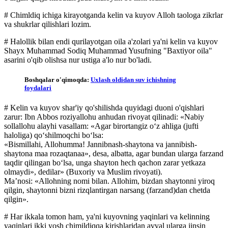
# Chimldiq ichiga kirayotganda kelin va kuyov Alloh taologa zikrlar
va shukrlar qilishlari lozim.
# Halollik bilan endi qurilayotgan oila a'zolari ya'ni kelin va kuyov
Shayx Muhammad Sodiq Muhammad Yusufning "Baxtiyor oila"
asarini o'qib olishsa nur ustiga a'lo nur bo'ladi.
Boshqalar o'qimoqda:
Uxlash oldidan suv ichishning
foydalari
# Kelin va kuyov shar'iy qo'shilishda quyidagi duoni o'qishlari
zarur: Ibn Abbos roziyallohu anhudan rivoyat qilinadi: «Nabiy
sollallohu alayhi vasallam: «Agar birortangiz o‘z ahliga (jufti
haloliga) qo‘shilmoqchi bo‘lsa:
«Bismillahi, Allohumma! Jannibnash-shaytona va jannibish-
shaytona maa rozaqtanaa», desa, albatta, agar bundan ularga farzand
taqdir qilingan bo‘lsa, unga shayton hech qachon zarar yetkaza
olmaydi», dedilar» (Buxoriy va Muslim rivoyati).
Ma’nosi: «Allohning nomi bilan. Allohim, bizdan shaytonni yiroq
qilgin, shaytonni bizni rizqlantirgan narsang (farzand)dan chetda
qilgin».
# Har ikkala tomon ham, ya'ni kuyovning yaqinlari va kelinning
yaqinlari ikki yosh chimildiqqa kirishlaridan avval ularga jinsin