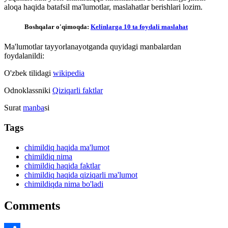
aloqa haqida batafsil ma'lumotlar, maslahatlar berishlari lozim.
Boshqalar o'qimoqda:
Kelinlarga 10 ta foydali maslahat
Ma'lumotlar tayyorlanayotganda quyidagi manbalardan
foydalanildi:
O'zbek tilidagi
wikipedia
Odnoklassniki
Qiziqarli faktlar
Surat
manba
si
Tags
chimildiq haqida ma'lumot
chimildiq nima
chimildiq haqida faktlar
chimildiq haqida qiziqarli ma'lumot
chimildiqda nima bo'ladi
Comments