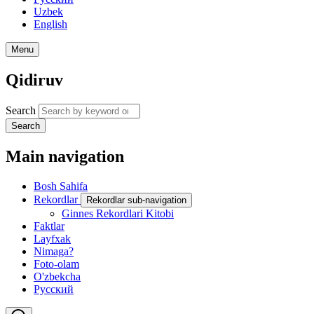
Uzbek
English
Menu
Qidiruv
Search
Search
Main navigation
Bosh Sahifa
Rekordlar
Rekordlar sub-navigation
Ginnes Rekordlari Kitobi
Faktlar
Layfxak
Nimaga?
Foto-olam
O'zbekcha
Русский