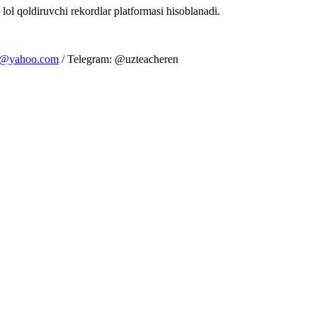
 lol qoldiruvchi rekordlar platformasi hisoblanadi.
m@yahoo.com
/ Telegram: @uzteacheren