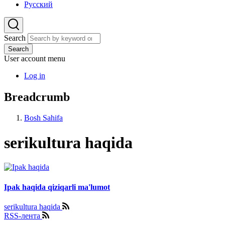
Русский
Search
Search
User account menu
Log in
Breadcrumb
Bosh Sahifa
serikultura haqida
Ipak haqida qiziqarli ma'lumot
serikultura haqida
RSS-лента