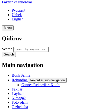
Faktlar va rekordlar
Русский
Uzbek
English
Menu
Qidiruv
Search
Search
Main navigation
Bosh Sahifa
Rekordlar
Rekordlar sub-navigation
Ginnes Rekordlari Kitobi
Faktlar
Layfxak
Nimaga?
Foto-olam
O'zbekcha