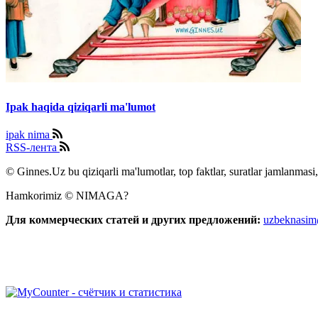
Ipak haqida qiziqarli ma'lumot
ipak nima
RSS-лента
© Ginnes.Uz bu qiziqarli ma'lumotlar, top faktlar, suratlar jamlanmasi,
Hamkorimiz © NIMAGA?
Для коммерческих статей и других предложений:
uzbeknasi