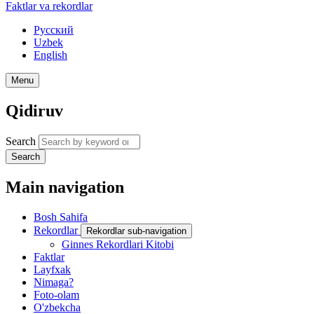
Faktlar va rekordlar
Русский
Uzbek
English
Menu
Qidiruv
Search
Search
Main navigation
Bosh Sahifa
Rekordlar
Rekordlar sub-navigation
Ginnes Rekordlari Kitobi
Faktlar
Layfxak
Nimaga?
Foto-olam
O'zbekcha