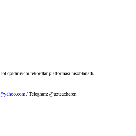
 lol qoldiruvchi rekordlar platformasi hisoblanadi.
m@yahoo.com
/ Telegram: @uzteacheren