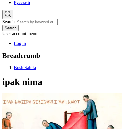
Русский
Search
Search
User account menu
Log in
Breadcrumb
Bosh Sahifa
ipak nima