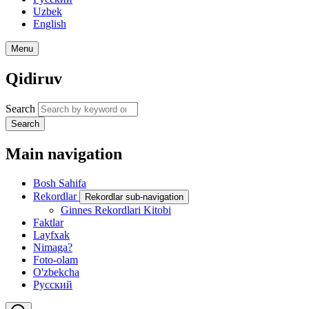
Uzbek
English
Menu
Qidiruv
Search
Search
Main navigation
Bosh Sahifa
Rekordlar
Rekordlar sub-navigation
Ginnes Rekordlari Kitobi
Faktlar
Layfxak
Nimaga?
Foto-olam
O'zbekcha
Русский