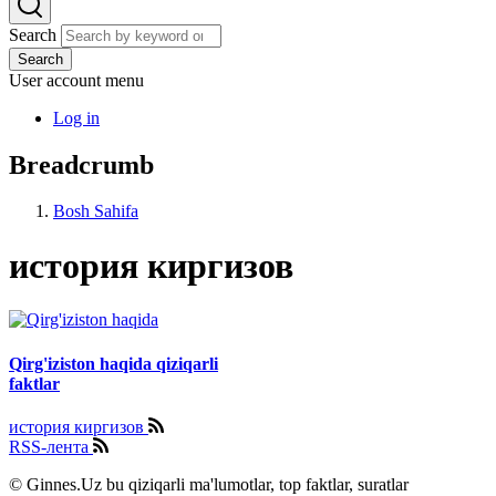
Search
Search
User account menu
Log in
Breadcrumb
Bosh Sahifa
история киргизов
Qirg'iziston haqida qiziqarli
faktlar
история киргизов
RSS-лента
© Ginnes.Uz bu qiziqarli ma'lumotlar, top faktlar, suratlar